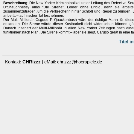
Beschreibung
: Die New Yorker Kriminalpolizei unter Leitung des Detective-S
O’Shaughnessy alias “Die Sirene”. Leider ohne Erfolg, denn sie arbeite
zusammenzutragen, um die Verbrecherin hinter Schloß und Riegel zu bringen. Da
anbeißt – auf frischer Tat festnehmen.
Der Multi-Millionär Osgood P. Quackenbush wäre der richtige Mann für dies
erstanden. Die Sirene würde dieser Kostbarkeit nicht widerstehen können, gäb
Danach inseriert der Multi-Millionär in allen New Yorker Zeitungen nach e
funktioniert nach Plan. Die Sirene kommt – aber sie siegt. Caruso gerät in eine 
Titel 
Kontakt:
CHRizzz
| eMail: chrizzz@hoerspiele.de