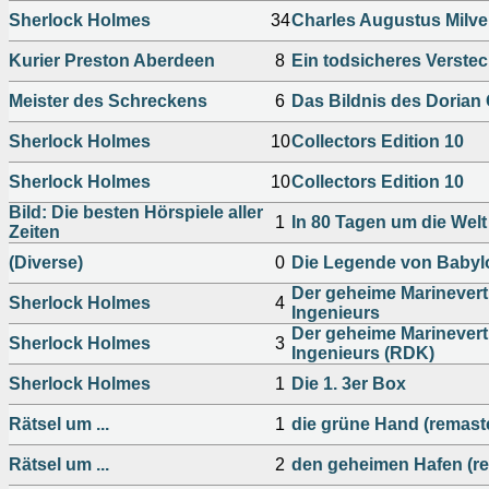
Sherlock Holmes
34
Charles Augustus Milve
Kurier Preston Aberdeen
8
Ein todsicheres Verste
Meister des Schreckens
6
Das Bildnis des Dorian
Sherlock Holmes
10
Collectors Edition 10
Sherlock Holmes
10
Collectors Edition 10
Bild: Die besten Hörspiele aller
1
In 80 Tagen um die Welt
Zeiten
(Diverse)
0
Die Legende von Babyl
Der geheime Marinevert
Sherlock Holmes
4
Ingenieurs
Der geheime Marinevert
Sherlock Holmes
3
Ingenieurs (RDK)
Sherlock Holmes
1
Die 1. 3er Box
Rätsel um ...
1
die grüne Hand (remast
Rätsel um ...
2
den geheimen Hafen (r