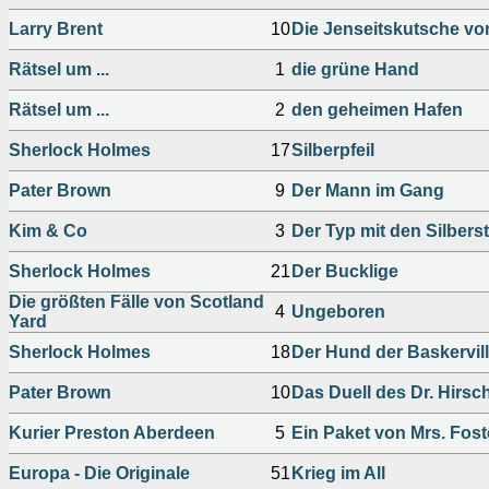
Larry Brent
10
Die Jenseitskutsche vo
Rätsel um ...
1
die grüne Hand
Rätsel um ...
2
den geheimen Hafen
Sherlock Holmes
17
Silberpfeil
Pater Brown
9
Der Mann im Gang
Kim & Co
3
Der Typ mit den Silberst
Sherlock Holmes
21
Der Bucklige
Die größten Fälle von Scotland
4
Ungeboren
Yard
Sherlock Holmes
18
Der Hund der Baskervil
Pater Brown
10
Das Duell des Dr. Hirsc
Kurier Preston Aberdeen
5
Ein Paket von Mrs. Fost
Europa - Die Originale
51
Krieg im All