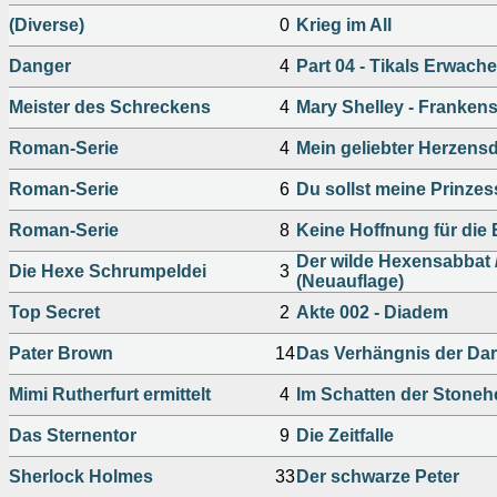
(Diverse)
0
Krieg im All
Danger
4
Part 04 - Tikals Erwach
Meister des Schreckens
4
Mary Shelley - Frankens
Roman-Serie
4
Mein geliebter Herzens
Roman-Serie
6
Du sollst meine Prinzes
Roman-Serie
8
Keine Hoffnung für die
Der wilde Hexensabbat 
Die Hexe Schrumpeldei
3
(Neuauflage)
Top Secret
2
Akte 002 - Diadem
Pater Brown
14
Das Verhängnis der Da
Mimi Rutherfurt ermittelt
4
Im Schatten der Stone
Das Sternentor
9
Die Zeitfalle
Sherlock Holmes
33
Der schwarze Peter