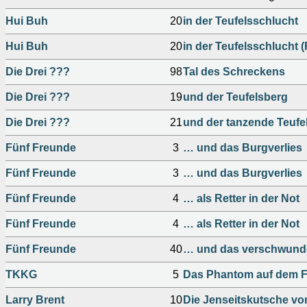
Hui Buh
20
in der Teufelsschlucht
Hui Buh
20
in der Teufelsschlucht 
Die Drei ???
98
Tal des Schreckens
Die Drei ???
19
und der Teufelsberg
Die Drei ???
21
und der tanzende Teufe
Fünf Freunde
3
… und das Burgverlies
Fünf Freunde
3
… und das Burgverlies
Fünf Freunde
4
… als Retter in der Not
Fünf Freunde
4
… als Retter in der Not
Fünf Freunde
40
… und das verschwund
TKKG
5
Das Phantom auf dem F
Larry Brent
10
Die Jenseitskutsche vo