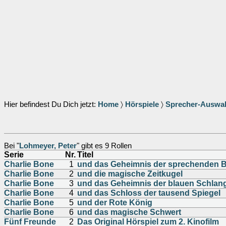
Hier befindest Du Dich jetzt:
Home
〉
Hörspiele
〉
Sprecher-Auswa
Bei "
Lohmeyer, Peter
" gibt es 9 Rollen
Serie
Nr.
Titel
Charlie Bone
1
und das Geheimnis der sprechenden B
Charlie Bone
2
und die magische Zeitkugel
Charlie Bone
3
und das Geheimnis der blauen Schlan
Charlie Bone
4
und das Schloss der tausend Spiegel
Charlie Bone
5
und der Rote König
Charlie Bone
6
und das magische Schwert
Fünf Freunde
2
Das Original Hörspiel zum 2. Kinofilm