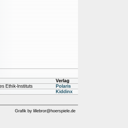
Verlag
es Ethik-Instituts
Polaris
Kiddinx
Grafik by lillebror@hoerspiele.de