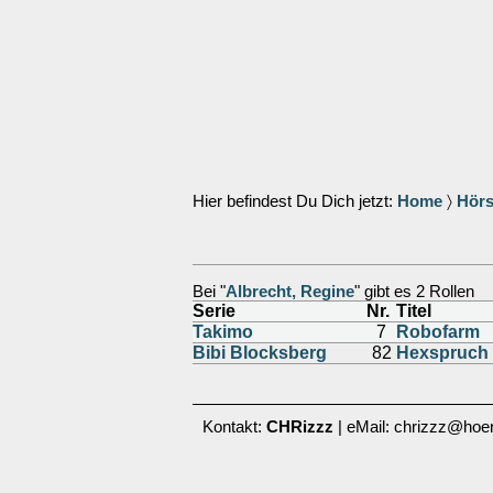
Hier befindest Du Dich jetzt:
Home
〉
Hörs
Bei "
Albrecht, Regine
" gibt es 2 Rollen
Serie
Nr.
Titel
Takimo
7
Robofarm
Bibi Blocksberg
82
Hexspruch 
Kontakt:
CHRizzz
| eMail: chrizzz@hoer