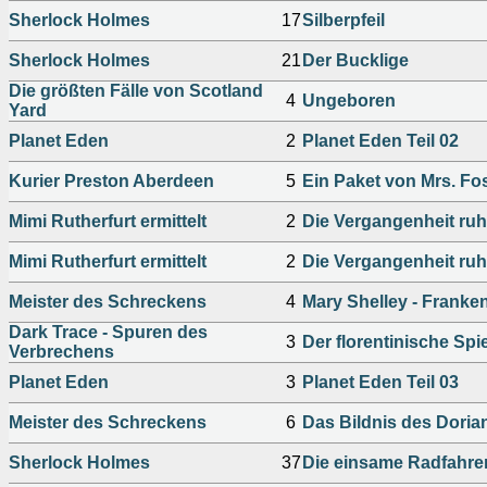
Sherlock Holmes
17
Silberpfeil
Sherlock Holmes
21
Der Bucklige
Die größten Fälle von Scotland
4
Ungeboren
Yard
Planet Eden
2
Planet Eden Teil 02
Kurier Preston Aberdeen
5
Ein Paket von Mrs. Fo
Mimi Rutherfurt ermittelt
2
Die Vergangenheit ruh
Mimi Rutherfurt ermittelt
2
Die Vergangenheit ruh
Meister des Schreckens
4
Mary Shelley - Franke
Dark Trace - Spuren des
3
Der florentinische Spi
Verbrechens
Planet Eden
3
Planet Eden Teil 03
Meister des Schreckens
6
Das Bildnis des Doria
Sherlock Holmes
37
Die einsame Radfahre