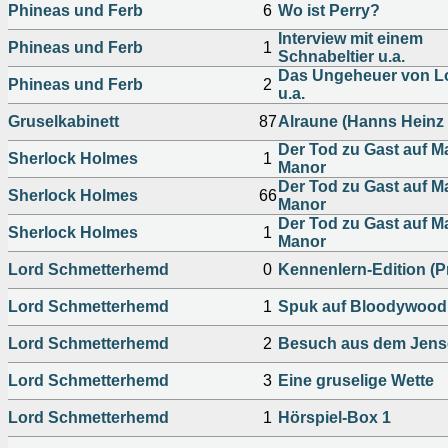
Phineas und Ferb
6
Wo ist Perry?
Interview mit einem
Phineas und Ferb
1
Schnabeltier u.a.
Das Ungeheuer von L
Phineas und Ferb
2
u.a.
Gruselkabinett
87
Alraune (Hanns Heinz
Der Tod zu Gast auf Ma
Sherlock Holmes
1
Manor
Der Tod zu Gast auf Ma
Sherlock Holmes
66
Manor
Der Tod zu Gast auf Ma
Sherlock Holmes
1
Manor
Lord Schmetterhemd
0
Kennenlern-Edition (
Lord Schmetterhemd
1
Spuk auf Bloodywood 
Lord Schmetterhemd
2
Besuch aus dem Jens
Lord Schmetterhemd
3
Eine gruselige Wette
Lord Schmetterhemd
1
Hörspiel-Box 1