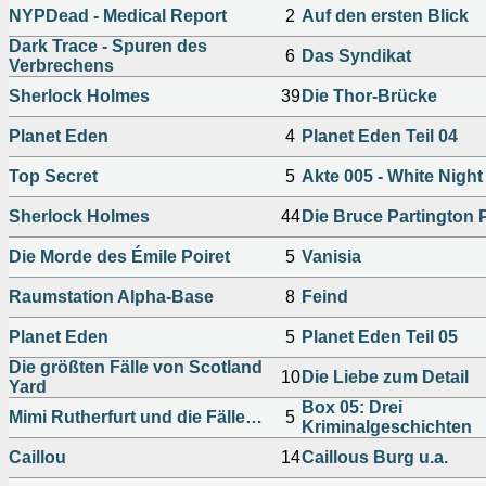
NYPDead - Medical Report
2
Auf den ersten Blick
Dark Trace - Spuren des
6
Das Syndikat
Verbrechens
Sherlock Holmes
39
Die Thor-Brücke
Planet Eden
4
Planet Eden Teil 04
Top Secret
5
Akte 005 - White Night
Sherlock Holmes
44
Die Bruce Partington 
Die Morde des Émile Poiret
5
Vanisia
Raumstation Alpha-Base
8
Feind
Planet Eden
5
Planet Eden Teil 05
Die größten Fälle von Scotland
10
Die Liebe zum Detail
Yard
Box 05: Drei
Mimi Rutherfurt und die Fälle…
5
Kriminalgeschichten
Caillou
14
Caillous Burg u.a.