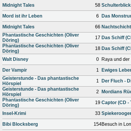
Midnight Tales
58
Schulterblick 
Mord ist ihr Leben
6
Das Monstrum
Midnight Tales
66
Nachtschicht
Phantastische Geschichten (Oliver
17
Das Schiff (CD
Döring)
Phantastische Geschichten (Oliver
18
Das Schiff (CD
Döring)
Walt Disney
0
Raya und der 
Der Vampir
1
Ewiges Leben
Geisterstunde - Das phantastische
1
Der Fluch - 
Hörspiel
Geisterstunde - Das phantastische
2
Mordians Rü
Hörspiel
Phantastische Geschichten (Oliver
19
Captor (CD - T
Döring)
Insel-Krimi
33
Spiekerooger
Bibi Blocksberg
154
Besuch in Lo