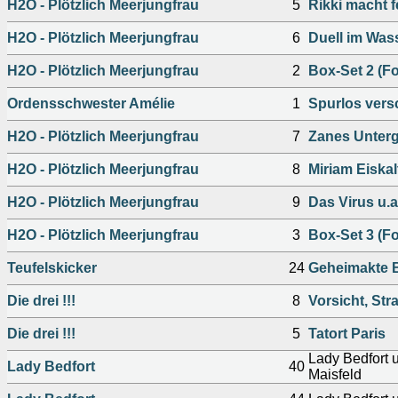
H2O - Plötzlich Meerjungfrau
5
Rikki macht f
H2O - Plötzlich Meerjungfrau
6
Duell im Wass
H2O - Plötzlich Meerjungfrau
2
Box-Set 2 (Fo
Ordensschwester Amélie
1
Spurlos ver
H2O - Plötzlich Meerjungfrau
7
Zanes Unterg
H2O - Plötzlich Meerjungfrau
8
Miriam Eiskalt
H2O - Plötzlich Meerjungfrau
9
Das Virus u.a
H2O - Plötzlich Meerjungfrau
3
Box-Set 3 (Fo
Teufelskicker
24
Geheimakte 
Die drei !!!
8
Vorsicht, Str
Die drei !!!
5
Tatort Paris
Lady Bedfort 
Lady Bedfort
40
Maisfeld