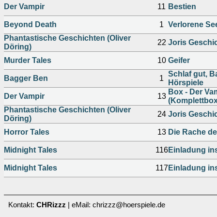
Der Vampir
11
Bestien
Beyond Death
1
Verlorene Se
Phantastische Geschichten (Oliver
22
Joris Geschich
Döring)
Murder Tales
10
Geifer
Schlaf gut, 
Bagger Ben
1
Hörspiele
Box - Der Vam
Der Vampir
13
(Komplettbox
Phantastische Geschichten (Oliver
24
Joris Geschich
Döring)
Horror Tales
13
Die Rache d
Midnight Tales
116
Einladung ins
Midnight Tales
117
Einladung ins
Kontakt:
CHRizzz
| eMail: chrizzz@hoerspiele.de