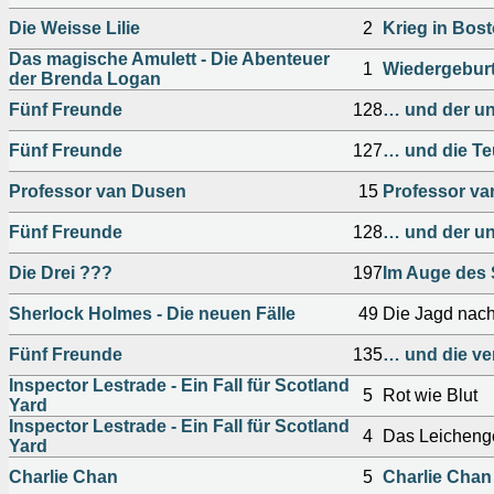
Die Weisse Lilie
2
Krieg in Bost
Das magische Amulett - Die Abenteuer
1
Wiedergebur
der Brenda Logan
Fünf Freunde
128
… und der un
Fünf Freunde
127
… und die Te
Professor van Dusen
15
Professor van
Fünf Freunde
128
… und der un
Die Drei ???
197
Im Auge des
Sherlock Holmes - Die neuen Fälle
49
Die Jagd nach
Fünf Freunde
135
… und die ve
Inspector Lestrade - Ein Fall für Scotland
5
Rot wie Blut
Yard
Inspector Lestrade - Ein Fall für Scotland
4
Das Leichen
Yard
Charlie Chan
5
Charlie Chan