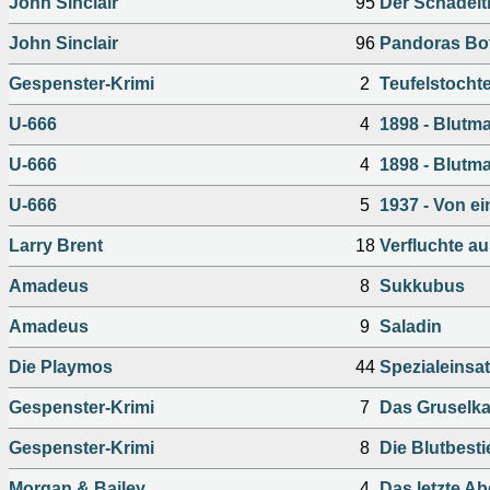
John Sinclair
95
Der Schädelt
John Sinclair
96
Pandoras Bo
Gespenster-Krimi
2
Teufelstocht
U-666
4
1898 - Blutm
U-666
4
1898 - Blutm
U-666
5
1937 - Von ei
Larry Brent
18
Verfluchte au
Amadeus
8
Sukkubus
Amadeus
9
Saladin
Die Playmos
44
Spezialeinsat
Gespenster-Krimi
7
Das Gruselka
Gespenster-Krimi
8
Die Blutbesti
Morgan & Bailey
4
Das letzte A