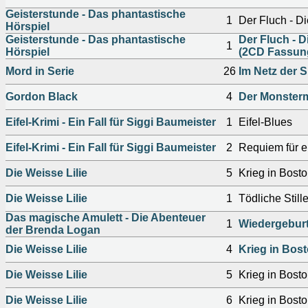
Geisterstunde - Das phantastische
1
Der Fluch - D
Hörspiel
Geisterstunde - Das phantastische
Der Fluch - 
1
Hörspiel
(2CD Fassun
Mord in Serie
26
Im Netz der S
Gordon Black
4
Der Monster
Eifel-Krimi - Ein Fall für Siggi Baumeister
1
Eifel-Blues
Eifel-Krimi - Ein Fall für Siggi Baumeister
2
Requiem für 
Die Weisse Lilie
5
Krieg in Boston
Die Weisse Lilie
1
Tödliche Stille
Das magische Amulett - Die Abenteuer
1
Wiedergebur
der Brenda Logan
Die Weisse Lilie
4
Krieg in Bosto
Die Weisse Lilie
5
Krieg in Boston
Die Weisse Lilie
6
Krieg in Boston