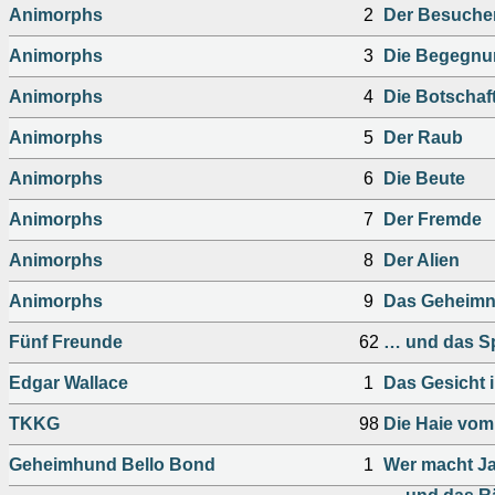
Animorphs
2
Der Besuche
Animorphs
3
Die Begegnu
Animorphs
4
Die Botschaf
Animorphs
5
Der Raub
Animorphs
6
Die Beute
Animorphs
7
Der Fremde
Animorphs
8
Der Alien
Animorphs
9
Das Geheimn
Fünf Freunde
62
… und das Sp
Edgar Wallace
1
Das Gesicht 
TKKG
98
Die Haie vom
Geheimhund Bello Bond
1
Wer macht Ja