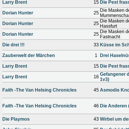
Larry Brent
15
Die Pest frass
Die Masken de
Dorian Hunter
25
Mummenscha
Die Masken de
Dorian Hunter
25
Hassfurt
Die Masken de
Dorian Hunter
25
Fastnacht
Die drei !!!
33
Küsse im Sc
Zauberwelt der Märchen
1
Drei Haselnü
Larry Brent
15
Die Pest frass
Gefangener d
Larry Brent
16
1v3)
Faith -The Van Helsing Chronicles
45
Asmodis Kno
Faith -The Van Helsing Chronicles
46
Die Anderen (
Die Playmos
43
Wirbel um d