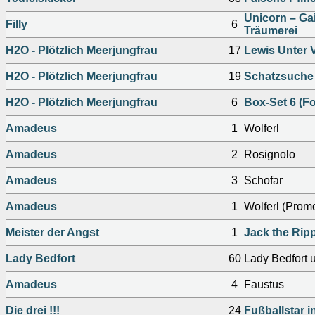
Unicorn – Ga
Filly
6
Träumerei
H2O - Plötzlich Meerjungfrau
17
Lewis Unter V
H2O - Plötzlich Meerjungfrau
19
Schatzsuche 
H2O - Plötzlich Meerjungfrau
6
Box-Set 6 (Fo
Amadeus
1
Wolferl
Amadeus
2
Rosignolo
Amadeus
3
Schofar
Amadeus
1
Wolferl (Prom
Meister der Angst
1
Jack the Rip
Lady Bedfort
60
Lady Bedfort 
Amadeus
4
Faustus
Die drei !!!
24
Fußballstar i