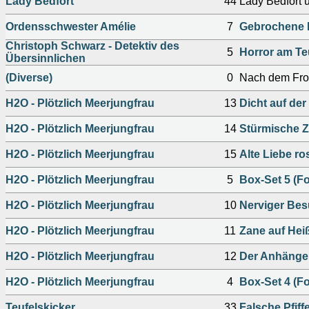
Lady Bedfort
44
Lady Bedfort 
Ordensschwester Amélie
7
Gebrochene 
Christoph Schwarz - Detektiv des
5
Horror am Te
Übersinnlichen
(Diverse)
0
Nach dem Fro
H2O - Plötzlich Meerjungfrau
13
Dicht auf der
H2O - Plötzlich Meerjungfrau
14
Stürmische Ze
H2O - Plötzlich Meerjungfrau
15
Alte Liebe ros
H2O - Plötzlich Meerjungfrau
5
Box-Set 5 (Fo
H2O - Plötzlich Meerjungfrau
10
Nerviger Bes
H2O - Plötzlich Meerjungfrau
11
Zane auf Heiß
H2O - Plötzlich Meerjungfrau
12
Der Anhänger
H2O - Plötzlich Meerjungfrau
4
Box-Set 4 (Fo
Teufelskicker
33
Falsche Pfiff