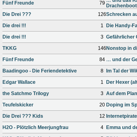
… und das Rä
Fünf Freunde
79
Drachenboot
Die Drei ???
126
Schrecken a
Die drei !!!
1
Die Handy-Fa
Die drei !!!
3
Gefährlicher
TKKG
146
Nonstop in di
Fünf Freunde
84
… und der Ge
Baadingoo - Die Feriendetektive
8
Im Tal der Wi
Edgar Wallace
1
Der Hexer (a
the Satchmo Trilogy
3
Auf dem Plan
Teufelskicker
20
Doping im Sp
Die Drei ??? Kids
12
Internetpirat
H2O - Plötzlich Meerjungfrau
4
Emma und der