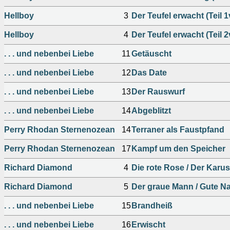
Hellboy
3
Der Teufel erwacht (Teil 1
Hellboy
4
Der Teufel erwacht (Teil 2
. . . und nebenbei Liebe
11
Getäuscht
. . . und nebenbei Liebe
12
Das Date
. . . und nebenbei Liebe
13
Der Rauswurf
. . . und nebenbei Liebe
14
Abgeblitzt
Perry Rhodan Sternenozean
14
Terraner als Faustpfand
Perry Rhodan Sternenozean
17
Kampf um den Speicher
Richard Diamond
4
Die rote Rose / Der Karuss
Richard Diamond
5
Der graue Mann / Gute N
. . . und nebenbei Liebe
15
Brandheiß
. . . und nebenbei Liebe
16
Erwischt