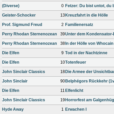
(Diverse)
0
Fetzer: Du bist untot, du b
Geister-Schocker
13
Kreuzfahrt in die Hölle
Prof. Sigmund Freud
2
Familienersatz
Perry Rhodan Sternenozean
39
Unter dem Kondensator
Perry Rhodan Sternenozean
38
In der Hölle von Whocain
Die Elfen
9
Tod in der Nachtzinne
Die Elfen
10
Totenfeuer
John Sinclair Classics
18
Die Armee der Unsichtba
John Sinclair
90
Belphégors Rückkehr (1v
Die Elfen
11
Elfenlicht
John Sinclair Classics
19
Horrorfest am Galgenhüg
Hyde Away
1
Erwachen I