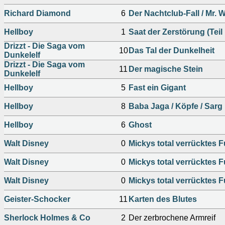
Richard Diamond
6
Der Nachtclub-Fall / Mr. 
Hellboy
1
Saat der Zerstörung (Teil
Drizzt - Die Saga vom
10
Das Tal der Dunkelheit
Dunkelelf
Drizzt - Die Saga vom
11
Der magische Stein
Dunkelelf
Hellboy
5
Fast ein Gigant
Hellboy
8
Baba Jaga / Köpfe / Sarg 
Hellboy
6
Ghost
Walt Disney
0
Mickys total verrücktes F
Walt Disney
0
Mickys total verrücktes F
Walt Disney
0
Mickys total verrücktes F
Geister-Schocker
11
Karten des Blutes
Sherlock Holmes & Co
2
Der zerbrochene Armreif