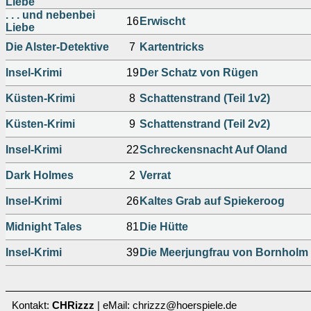
Liebe
. . . und nebenbei
16
Erwischt
Liebe
Die Alster-Detektive
7
Kartentricks
Insel-Krimi
19
Der Schatz von Rügen
Küsten-Krimi
8
Schattenstrand (Teil 1v2)
Küsten-Krimi
9
Schattenstrand (Teil 2v2)
Insel-Krimi
22
Schreckensnacht Auf Oland
Dark Holmes
2
Verrat
Insel-Krimi
26
Kaltes Grab auf Spiekeroog
Midnight Tales
81
Die Hütte
Insel-Krimi
39
Die Meerjungfrau von Bornholm
Kontakt:
CHRizzz
| eMail: chrizzz@hoerspiele.de