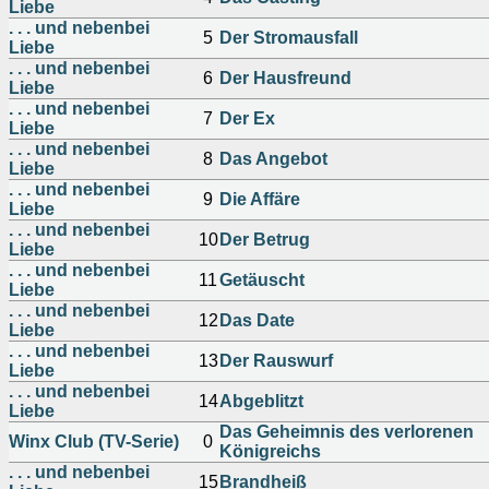
Liebe
. . . und nebenbei
5
Der Stromausfall
Liebe
. . . und nebenbei
6
Der Hausfreund
Liebe
. . . und nebenbei
7
Der Ex
Liebe
. . . und nebenbei
8
Das Angebot
Liebe
. . . und nebenbei
9
Die Affäre
Liebe
. . . und nebenbei
10
Der Betrug
Liebe
. . . und nebenbei
11
Getäuscht
Liebe
. . . und nebenbei
12
Das Date
Liebe
. . . und nebenbei
13
Der Rauswurf
Liebe
. . . und nebenbei
14
Abgeblitzt
Liebe
Das Geheimnis des verlorenen
Winx Club (TV-Serie)
0
Königreichs
. . . und nebenbei
15
Brandheiß