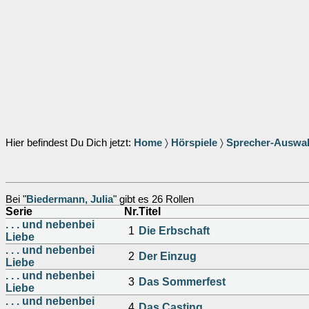
Hier befindest Du Dich jetzt:
Home
〉
Hörspiele
〉
Sprecher-Auswa
Bei "
Biedermann, Julia
" gibt es 26 Rollen
Serie
Nr.
Titel
. . . und nebenbei
1
Die Erbschaft
Liebe
. . . und nebenbei
2
Der Einzug
Liebe
. . . und nebenbei
3
Das Sommerfest
Liebe
. . . und nebenbei
4
Das Casting