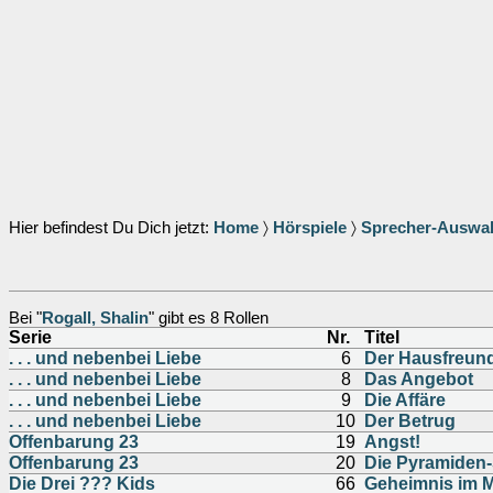
Hier befindest Du Dich jetzt:
Home
〉
Hörspiele
〉
Sprecher-Auswa
Bei "
Rogall, Shalin
" gibt es 8 Rollen
Serie
Nr.
Titel
. . . und nebenbei Liebe
6
Der Hausfreun
. . . und nebenbei Liebe
8
Das Angebot
. . . und nebenbei Liebe
9
Die Affäre
. . . und nebenbei Liebe
10
Der Betrug
Offenbarung 23
19
Angst!
Offenbarung 23
20
Die Pyramiden
Die Drei ??? Kids
66
Geheimnis im 