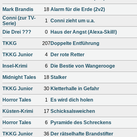
Mark Brandis
18
Alarm für die Erde (2v2)
Conni (zur TV-
1
Conni zieht um u.a.
Serie)
Die Drei ???
0
Haus der Angst (Alexa-Skill!)
TKKG
207
Doppelte Entführung
TKKG Junior
4
Der rote Retter
Insel-Krimi
6
Die Bestie von Wangerooge
Midnight Tales
18
Stalker
TKKG Junior
30
Kletterhalle in Gefahr
Horror Tales
1
Es wird dich holen
Küsten-Krimi
17
Schicksalsweichen
Horror Tales
6
Pyramide des Schreckens
TKKG Junior
36
Der rätselhafte Brandstifter