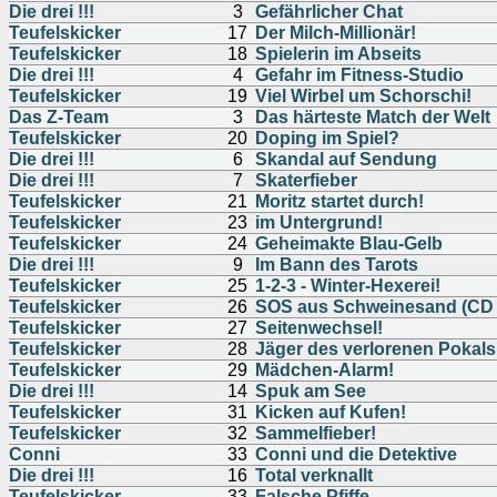
Die drei !!!
3
Gefährlicher Chat
Teufelskicker
17
Der Milch-Millionär!
Teufelskicker
18
Spielerin im Abseits
Die drei !!!
4
Gefahr im Fitness-Studio
Teufelskicker
19
Viel Wirbel um Schorschi!
Das Z-Team
3
Das härteste Match der Welt
Teufelskicker
20
Doping im Spiel?
Die drei !!!
6
Skandal auf Sendung
Die drei !!!
7
Skaterfieber
Teufelskicker
21
Moritz startet durch!
Teufelskicker
23
im Untergrund!
Teufelskicker
24
Geheimakte Blau-Gelb
Die drei !!!
9
Im Bann des Tarots
Teufelskicker
25
1-2-3 - Winter-Hexerei!
Teufelskicker
26
SOS aus Schweinesand (CD
Teufelskicker
27
Seitenwechsel!
Teufelskicker
28
Jäger des verlorenen Pokals
Teufelskicker
29
Mädchen-Alarm!
Die drei !!!
14
Spuk am See
Teufelskicker
31
Kicken auf Kufen!
Teufelskicker
32
Sammelfieber!
Conni
33
Conni und die Detektive
Die drei !!!
16
Total verknallt
Teufelskicker
33
Falsche Pfiffe