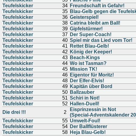
Teufelskicker
34
Freundschaft in Gefahr!
Teufelskicker
35
Blau-Gelb gegen die Teufels
Teufelskicker
36
Geisterspiel!
Teufelskicker
38
Catrina bleibt am Ball!
Teufelskicker
39
Gipfelstürmer!
Teufelskicker
37
Der Super-Coach!
Teufelskicker
40
Spiel mir das Lied vom Tor!
Teufelskicker
41
Rettet Blau-Gelb!
Teufelskicker
42
König der Keeper!
Teufelskicker
43
Beach-Kings
Teufelskicker
44
Wo ist Tasman?
Teufelskicker
45
Mission TK!
Teufelskicker
46
Eigentor für Moritz!
Teufelskicker
48
Der Elfer-Elvis!
Teufelskicker
49
Kapitän über Bord
Teufelskicker
50
Ballzauber
Teufelskicker
51
Schiri in Not!
Teufelskicker
52
Hallen-Duell!
Eisprinzessin in Not
Die drei !!!
2
(Special-Adventskalender 20
Teufelskicker
55
Umwelt-Foul!
Teufelskicker
54
Der Ballflüsterer
Teufelskicker
58
Heja Blau-Gelb!