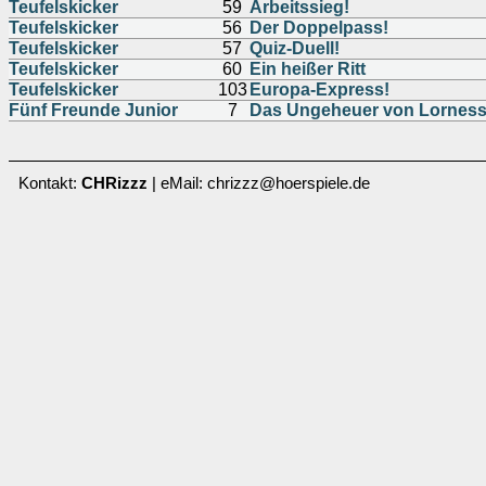
Teufelskicker
59
Arbeitssieg!
Teufelskicker
56
Der Doppelpass!
Teufelskicker
57
Quiz-Duell!
Teufelskicker
60
Ein heißer Ritt
Teufelskicker
103
Europa-Express!
Fünf Freunde Junior
7
Das Ungeheuer von Lorness 
Kontakt:
CHRizzz
| eMail: chrizzz@hoerspiele.de