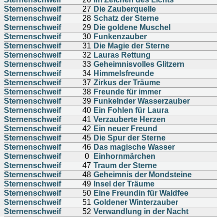
Sternenschweif
27
Die Zauberquelle
Sternenschweif
28
Schatz der Sterne
Sternenschweif
29
Die goldene Muschel
Sternenschweif
30
Funkenzauber
Sternenschweif
31
Die Magie der Sterne
Sternenschweif
32
Lauras Rettung
Sternenschweif
33
Geheimnisvolles Glitzern
Sternenschweif
34
Himmelsfreunde
Sternenschweif
37
Zirkus der Träume
Sternenschweif
38
Freunde für immer
Sternenschweif
39
Funkelnder Wasserzauber
Sternenschweif
40
Ein Fohlen für Laura
Sternenschweif
41
Verzauberte Herzen
Sternenschweif
42
Ein neuer Freund
Sternenschweif
45
Die Spur der Sterne
Sternenschweif
46
Das magische Wasser
Sternenschweif
0
Einhornmärchen
Sternenschweif
47
Traum der Sterne
Sternenschweif
48
Geheimnis der Mondsteine
Sternenschweif
49
Insel der Träume
Sternenschweif
50
Eine Freundin für Waldfee
Sternenschweif
51
Goldener Winterzauber
Sternenschweif
52
Verwandlung in der Nacht