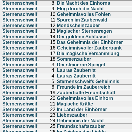
Sternenschweif
8
Die Macht des Einhorns
Sternenschweif
9
Flug durch die Nacht
Sternenschweif
10
Geheimnisvolles Fohlen
Sternenschweif
11
Spuren im Zauberwald
Sternenschweif
12
Mondscheinzauber
Sternenschweif
13
Magischer Sternenregen
Sternenschweif
14
Der goldene Schlüssel
Sternenschweif
15
Das Geheimnis der Einhörner
Sternenschweif
16
Geheimnisvoller Zaubertrank
Sternenschweif
17
Die magische Versammlung
Sternenschweif
18
Sommerzauber
Sternenschweif
3
Der steinerne Spiegel
Sternenschweif
4
Lauras Zauberritt
Sternenschweif
4
Lauras Zauberritt
Sternenschweif
5
Sternenschweifs Geheimnis
Sternenschweif
6
Freunde im Zauberreich
Sternenschweif
19
Zauberhafte Freundschaft
Sternenschweif
20
Geheimnisvolles Einhorn
Sternenschweif
21
Magische Kräfte
Sternenschweif
22
Im Land der Einhörner
Sternenschweif
23
Liebeszauber
Sternenschweif
24
Geheimnis der Nacht
Sternenschweif
25
Freundschaftszauber
Sternenschweif
26
Im Zeichen des Lichts