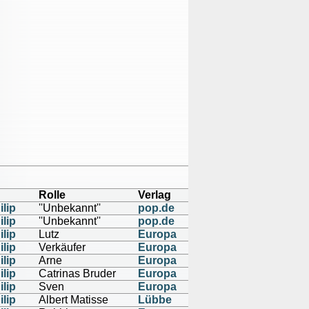
Rolle
Verlag
lip
''Unbekannt''
pop.de
lip
''Unbekannt''
pop.de
lip
Lutz
Europa
lip
Verkäufer
Europa
lip
Arne
Europa
lip
Catrinas Bruder
Europa
lip
Sven
Europa
lip
Albert Matisse
Lübbe