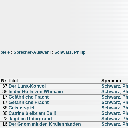
piele
〉
Sprecher-Auswahl
〉
Schwarz, Philip
Nr.
Titel
Sprecher
37
Der Luna-Konvoi
Schwarz, Phi
38
In der Hölle von Whocain
Schwarz, Phi
17
Gefährliche Fracht
Schwarz, Phi
17
Gefährliche Fracht
Schwarz, Phi
36
Geisterspiel!
Schwarz, Phi
38
Catrina bleibt am Ball!
Schwarz, Phi
22
Jagd im Untergrund
Schwarz, Phi
16
Der Gnom mit den Krallenhänden
Schwarz, Phi