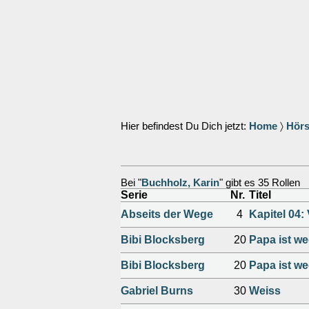
Hier befindest Du Dich jetzt:
Home
〉
Hörs
Bei "
Buchholz, Karin
" gibt es 35 Rollen
Serie
Nr.
Titel
Abseits der Wege
4
Kapitel 04:
Bibi Blocksberg
20
Papa ist we
Bibi Blocksberg
20
Papa ist w
Gabriel Burns
30
Weiss