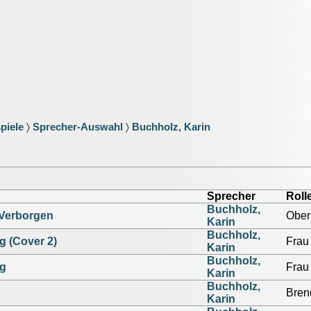
piele
〉
Sprecher-Auswahl
〉
Buchholz, Karin
Sprecher
Roll
Buchholz,
 Verborgen
Ober
Karin
Buchholz,
g (Cover 2)
Frau
Karin
Buchholz,
eg
Frau
Karin
Buchholz,
Bren
Karin