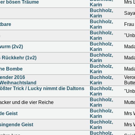
er bösen Träume
Mrs 
Karin
Buchholz,
Say
Karin
Buchholz,
tbare
Frau
Karin
Buchholz,
m
''Unb
Karin
Buchholz,
wurm (2v2)
Mada
Karin
Buchholz,
 Rückkehr (1v2)
Mada
Karin
Buchholz,
che Bombe
Mada
Karin
ender 2016
Buchholz,
Vero
 Weihnachtsland
Karin
Butte
ößter Trick / Lucky nimmt die Daltons
Buchholz,
''Unb
Karin
Buchholz,
cker und die vier Reiche
Mutt
Karin
Buchholz,
de Geist
Mrs 
Karin
Buchholz,
singende Geist
Mrs 
Karin
Buchholz,