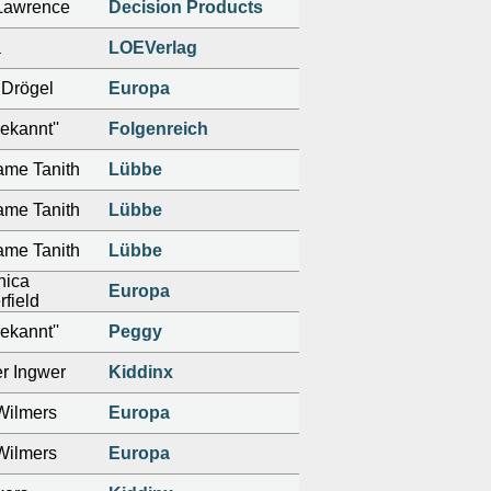
Lawrence
Decision Products
a
LOEVerlag
 Drögel
Europa
ekannt''
Folgenreich
me Tanith
Lübbe
me Tanith
Lübbe
me Tanith
Lübbe
nica
Europa
rfield
ekannt''
Peggy
er Ingwer
Kiddinx
Wilmers
Europa
Wilmers
Europa