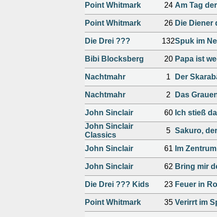
Point Whitmark
24
Am Tag der
Point Whitmark
26
Die Diener 
Die Drei ???
132
Spuk im Ne
Bibi Blocksberg
20
Papa ist we
Nachtmahr
1
Der Skarab
Nachtmahr
2
Das Grauen
John Sinclair
60
Ich stieß da
John Sinclair
5
Sakuro, de
Classics
John Sinclair
61
Im Zentrum
John Sinclair
62
Bring mir 
Die Drei ??? Kids
23
Feuer in R
Point Whitmark
35
Verirrt im 