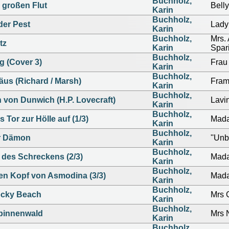
Buchholz,
 großen Flut
Bell
Karin
Buchholz,
der Pest
Lady
Karin
Buchholz,
Mrs.
tz
Karin
Spar
Buchholz,
g (Cover 3)
Frau
Karin
Buchholz,
äus (Richard / Marsh)
Fram
Karin
Buchholz,
 von Dunwich (H.P. Lovecraft)
Lavi
Karin
Buchholz,
s Tor zur Hölle auf (1/3)
Mada
Karin
Buchholz,
r Dämon
''Unb
Karin
Buchholz,
 des Schreckens (2/3)
Mada
Karin
Buchholz,
den Kopf von Asmodina (3/3)
Mada
Karin
Buchholz,
ocky Beach
Mrs 
Karin
Buchholz,
Spinnenwald
Mrs 
Karin
Buchholz,