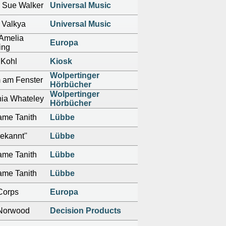
y Sue Walker
Universal Music
 Valkya
Universal Music
 Amelia
Europa
ing
 Kohl
Kiosk
Wolpertinger
 am Fenster
Hörbücher
Wolpertinger
nia Whateley
Hörbücher
me Tanith
Lübbe
ekannt''
Lübbe
me Tanith
Lübbe
me Tanith
Lübbe
Corps
Europa
Norwood
Decision Products