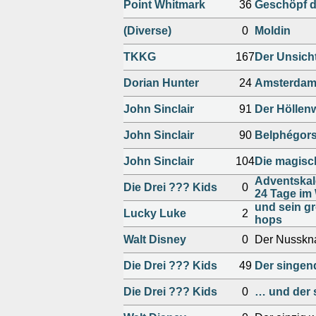
Point Whitmark
36
Geschöpf d
(Diverse)
0
Moldin
TKKG
167
Der Unsich
Dorian Hunter
24
Amsterda
John Sinclair
91
Der Höllen
John Sinclair
90
Belphégors
John Sinclair
104
Die magis
Adventskal
Die Drei ??? Kids
0
24 Tage im
und sein gr
Lucky Luke
2
hops
Walt Disney
0
Der Nusskna
Die Drei ??? Kids
49
Der singen
Die Drei ??? Kids
0
… und der 