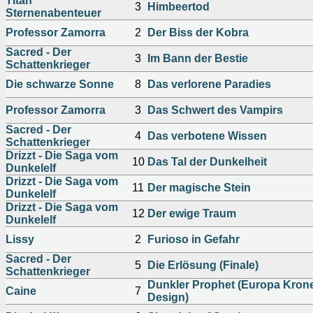
Titan
3
Himbeertod
Sternenabenteuer
Professor Zamorra
2
Der Biss der Kobra
Sacred - Der
3
Im Bann der Bestie
Schattenkrieger
Die schwarze Sonne
8
Das verlorene Paradies
Professor Zamorra
3
Das Schwert des Vampirs
Sacred - Der
4
Das verbotene Wissen
Schattenkrieger
Drizzt - Die Saga vom
10
Das Tal der Dunkelheit
Dunkelelf
Drizzt - Die Saga vom
11
Der magische Stein
Dunkelelf
Drizzt - Die Saga vom
12
Der ewige Traum
Dunkelelf
Lissy
2
Furioso in Gefahr
Sacred - Der
5
Die Erlösung (Finale)
Schattenkrieger
Dunkler Prophet (Europa Kron
Caine
7
Design)