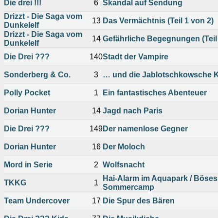
Die drei !!!
6
Skandal auf Sendung
Drizzt - Die Saga vom
13
Das Vermächtnis (Teil 1 von 2)
Dunkelelf
Drizzt - Die Saga vom
14
Gefährliche Begegnungen (Teil 
Dunkelelf
Die Drei ???
140
Stadt der Vampire
Sonderberg & Co.
3
… und die Jablotschkowsche 
Polly Pocket
1
Ein fantastisches Abenteuer
Dorian Hunter
14
Jagd nach Paris
Die Drei ???
149
Der namenlose Gegner
Dorian Hunter
16
Der Moloch
Mord in Serie
2
Wolfsnacht
Hai-Alarm im Aquapark / Böses 
TKKG
1
Sommercamp
Team Undercover
17
Die Spur des Bären