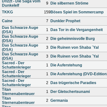
Drizzt - Die Saga vom
9
Die silbernen Ströme
Dunkelelf
TKKG
159
Böses Spiel im Sommercamp
Caine
7
Dunkler Prophet
Das Schwarze Auge
1
Das Tor in die Vergangenheit
(DSA)
Das Schwarze Auge
2
Die geheimnisvolle Burg
(DSA)
Das Schwarze Auge
3
Die Ruinen von Shaba ´Yal
(DSA)
Das Schwarze Auge
3
Die Ruinen von Shaba ´Yal
(DSA)
Sacred - Der
1
Die Auferstehung
Schattenkrieger
Sacred - Der
1
Die Auferstehung (DVD-Edition
Schattenkrieger
Sacred - Der
2
Das trügerische Paradies
Schattenkrieger
Titan
1
Der Gletschertsunami
Sternenabenteuer
Titan
2
Germania
Sternenabenteuer