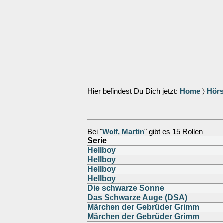
Hier befindest Du Dich jetzt:
Home
〉
Hörs
Bei "
Wolf, Martin
" gibt es 15 Rollen
Serie
Hellboy
Hellboy
Hellboy
Hellboy
Die schwarze Sonne
Das Schwarze Auge (DSA)
Märchen der Gebrüder Grimm
Märchen der Gebrüder Grimm