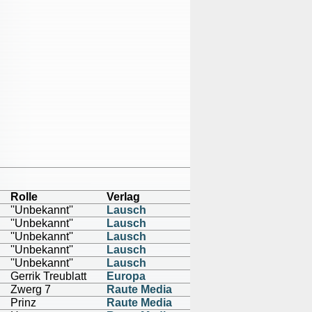
Rolle
Verlag
''Unbekannt''
Lausch
''Unbekannt''
Lausch
''Unbekannt''
Lausch
''Unbekannt''
Lausch
''Unbekannt''
Lausch
Gerrik Treublatt
Europa
Zwerg 7
Raute Media
Prinz
Raute Media