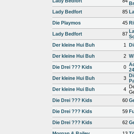
Lady Bedfort
84
B
Lady Bedfort
85
La
Die Playmos
45
Ri
La
Lady Bedfort
87
S
Der kleine Hui Buh
1
Di
Der kleine Hui Buh
2
Wi
Ad
Die Drei ??? Kids
0
24
Di
Der kleine Hui Buh
3
P
De
Der kleine Hui Buh
4
Ge
Die Drei ??? Kids
60
G
Die Drei ??? Kids
59
Fu
Die Drei ??? Kids
62
Ge
Morgan & Bailey
13
Tö