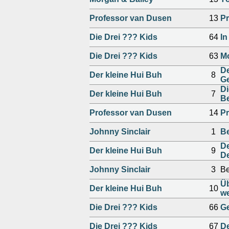
Professor van Dusen
13
Pr
Die Drei ??? Kids
64
In
Die Drei ??? Kids
63
M
De
Der kleine Hui Buh
8
Ge
Di
Der kleine Hui Buh
7
Be
Professor van Dusen
14
Pr
Johnny Sinclair
1
Be
De
Der kleine Hui Buh
9
De
Johnny Sinclair
3
Be
Üb
Der kleine Hui Buh
10
w
Die Drei ??? Kids
66
Ge
Die Drei ??? Kids
67
De