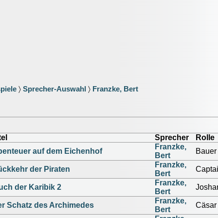
piele
〉
Sprecher-Auswahl
〉
Franzke, Bert
tel
Sprecher
Rolle
Franzke,
enteuer auf dem Eichenhof
Bauer
Bert
Franzke,
ckkehr der Piraten
Capta
Bert
Franzke,
uch der Karibik 2
Josha
Bert
Franzke,
r Schatz des Archimedes
Cäsar
Bert