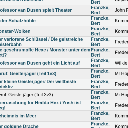
Bert
Franzke,
ofessor van Dusen spielt Theater
John R
Bert
Franzke,
 der Schatzhöhle
Kommi
Bert
Franzke,
onster-Wolken
Kommi
Bert
r verlorene Schlüssel / Die geistreiche
Franzke,
Freder
isterbahn
Bert
e geschrumpfte Hexe / Monster unter dem
Franzke,
Freder
tt?
Bert
Franzke,
ofessor van Dusen geht ein Licht auf
Wilkie
Bert
Franzke,
ruf: Geisterjäger (Teil 1v3)
Mr Ho
Bert
r kleine Geisterjäger/ Der weltbeste
Franzke,
Freder
tektiv
Bert
Franzke,
ruf: Geisterjäger (Teil 3v3)
Mr Ho
Bert
erraschung für Hedda Hex / Yoshi ist
Franzke,
Freder
eg!
Bert
Franzke,
heimnis im Meer
Kommi
Bert
Franzke,
r goldene Drache
Kommi