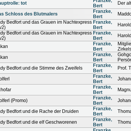
Franzke,
uptrolle: tot
Der al
Bert
Franzke,
s Schloss des Blutmalers
Maddo
Bert
dy Bedfort und das Grauen im Nachtexpress
Franzke,
Harol
v2)
Bert
dy Bedfort und das Grauen im Nachtexpress
Franzke,
Harol
v2)
Bert
Franzke,
Mitgli
akan
Bert
Zirkel
Franzke,
Gohgol
akan
Bert
Persön
Franzke,
dy Bedfort und die Stimme des Zweifels
Prof.
Bert
Franzke,
lferl
Johan
Bert
Franzke,
hofar
Magnu
Bert
Franzke,
lferl (Promo)
Johan
Bert
Franzke,
dy Bedfort und die Rache der Druiden
Thoma
Bert
Franzke,
dy Bedfort und die elf Geschworenen
Thoma
Bert
Franzke,