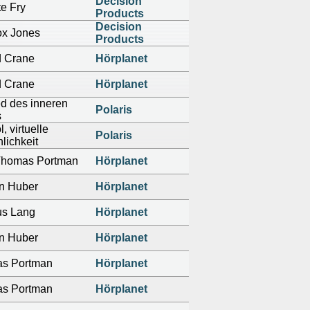
Decision
te Fry
Products
Decision
x Jones
Products
d Crane
Hörplanet
d Crane
Hörplanet
ed des inneren
Polaris
s
, virtuelle
Polaris
lichkeit
 Thomas Portman
Hörplanet
n Huber
Hörplanet
s Lang
Hörplanet
n Huber
Hörplanet
s Portman
Hörplanet
s Portman
Hörplanet