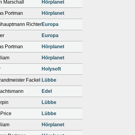
n Marschall
Hörplanet
s Portman
Hörplanet
ihauptmann Richter
Europa
er
Europa
s Portman
Hörplanet
lliam
Hörplanet
r
Holysoft
randmeister Fackel
Lübbe
achtsmann
Edel
urpin
Lübbe
Price
Lübbe
lliam
Hörplanet