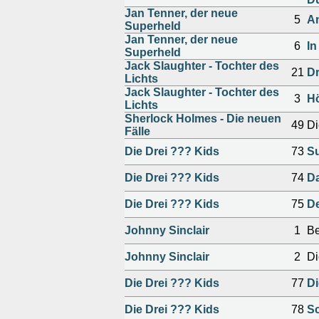
Jan Tenner, der neue
5
An
Superheld
Jan Tenner, der neue
6
In
Superheld
Jack Slaughter - Tochter des
21
Dr
Lichts
Jack Slaughter - Tochter des
3
Hö
Lichts
Sherlock Holmes - Die neuen
49
Di
Fälle
Die Drei ??? Kids
73
Su
Die Drei ??? Kids
74
D
Die Drei ??? Kids
75
De
Johnny Sinclair
1
Be
Johnny Sinclair
2
Di
Die Drei ??? Kids
77
Di
Die Drei ??? Kids
78
Sc