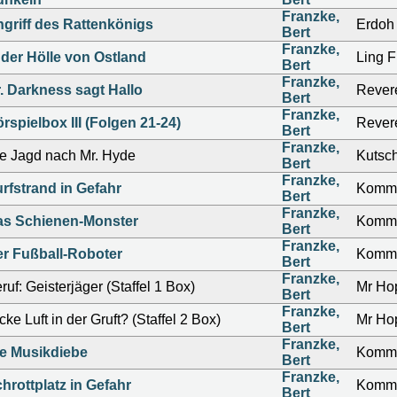
Franzke,
griff des Rattenkönigs
Erdoh
Bert
Franzke,
 der Hölle von Ostland
Ling F
Bert
Franzke,
. Darkness sagt Hallo
Rever
Bert
Franzke,
rspielbox III (Folgen 21-24)
Rever
Bert
Franzke,
e Jagd nach Mr. Hyde
Kutsc
Bert
Franzke,
rfstrand in Gefahr
Kommi
Bert
Franzke,
as Schienen-Monster
Kommi
Bert
Franzke,
r Fußball-Roboter
Kommi
Bert
Franzke,
ruf: Geisterjäger (Staffel 1 Box)
Mr Ho
Bert
Franzke,
cke Luft in der Gruft? (Staffel 2 Box)
Mr Ho
Bert
Franzke,
e Musikdiebe
Kommi
Bert
Franzke,
hrottplatz in Gefahr
Kommi
Bert