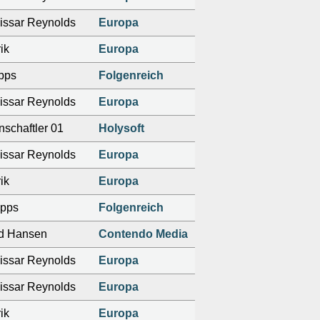
ssar Reynolds
Europa
ik
Europa
pps
Folgenreich
ssar Reynolds
Europa
schaftler 01
Holysoft
ssar Reynolds
Europa
ik
Europa
opps
Folgenreich
d Hansen
Contendo Media
ssar Reynolds
Europa
ssar Reynolds
Europa
ik
Europa