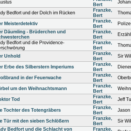
ustus
Johan
Bert
Franzke,
dy Bedfort und der Dolch im Rücken
Thoma
Bert
Franzke,
r Meisterdetektiv
Polize
Bert
r Däumling - Brüderchen und
Franzke,
Erzähl
chwesterchen
Bert
dy Bedfort und die Providence-
Franzke,
Thoma
rschwörung
Bert
Franzke,
er Unhold
Sir Wi
Bert
Franzke,
r Erbe des Silberstern Imperiums
Diene
Bert
Franzke,
oßbrand in der Feuerwache
Oberb
Bert
Franzke,
irbel um den Weihnachtsmann
Weihn
Bert
Franzke,
ktor Tod
Jeff T
Bert
Franzke,
e Tochter des Totengräbers
Jason 
Bert
Franzke,
e Tür mit den sieben Schlößern
Sir Wi
Bert
dy Bedfort und die Schlacht von
Franzke,