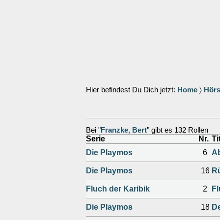
Hier befindest Du Dich jetzt:
Home
〉
Hörs
Bei "
Franzke, Bert
" gibt es 132 Rollen
Serie
Nr.
Ti
Die Playmos
6
Ab
Die Playmos
16
Rü
Fluch der Karibik
2
Fl
Die Playmos
18
De