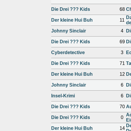
Die Drei ??? Kids
68
C
Da
Der kleine Hui Buh
11
de
Johnny Sinclair
4
Di
Die Drei ??? Kids
69
Di
Cyberdetective
3
E
Die Drei ??? Kids
71
Ta
Der kleine Hui Buh
12
De
Johnny Sinclair
6
Di
Insel-Krimi
6
Di
Die Drei ??? Kids
70
Au
Ad
Die Drei ??? Kids
0
Ei
De
Der kleine Hui Buh
14
D