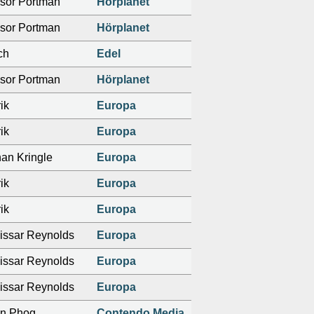
ssor Portman
Hörplanet
ssor Portman
Hörplanet
ch
Edel
ssor Portman
Hörplanet
ik
Europa
ik
Europa
an Kringle
Europa
ik
Europa
ik
Europa
ssar Reynolds
Europa
ssar Reynolds
Europa
ssar Reynolds
Europa
än Phog
Contendo Media