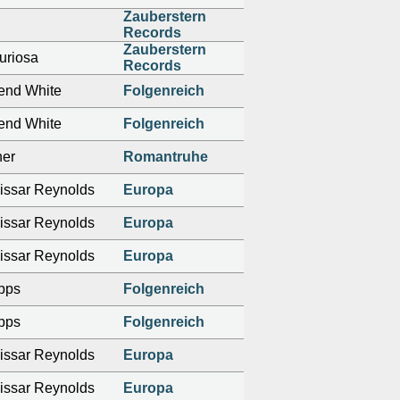
Zauberstern
Records
Zauberstern
uriosa
Records
end White
Folgenreich
end White
Folgenreich
her
Romantruhe
ssar Reynolds
Europa
ssar Reynolds
Europa
ssar Reynolds
Europa
pps
Folgenreich
pps
Folgenreich
ssar Reynolds
Europa
ssar Reynolds
Europa