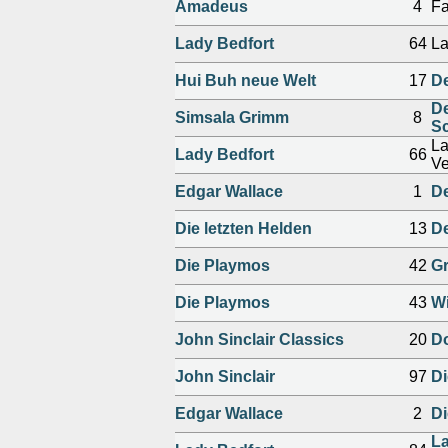
Amadeus
4
Fa
Lady Bedfort
64
La
Hui Buh neue Welt
17
De
De
Simsala Grimm
8
S
La
Lady Bedfort
66
Ve
Edgar Wallace
1
D
Die letzten Helden
13
De
Die Playmos
42
Gr
Die Playmos
43
W
John Sinclair Classics
20
Do
John Sinclair
97
Di
Edgar Wallace
2
Di
La