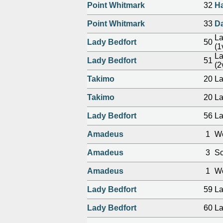
Point Whitmark
32
Ha
Point Whitmark
33
Da
La
Lady Bedfort
50
(1
La
Lady Bedfort
51
(2
Takimo
20
L
Takimo
20
L
Lady Bedfort
56
La
Amadeus
1
Wo
Amadeus
3
Sc
Amadeus
1
Wo
Lady Bedfort
59
La
Lady Bedfort
60
La