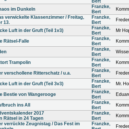
Bert
Franzke,
haos im Dunkeln
Kommi
Bert
s verwickelte Klassenzimmer / Freitag,
Franzke,
Freder
r 13.
Bert
Franzke,
cke Luft in der Gruft (Teil 1v3)
Mr Ho
Bert
Franzke,
e Rätsel-Falle
Kommi
Bert
Franzke,
den
Wissen
Bert
Franzke,
tort Trampolin
Kommi
Bert
Franzke,
r verschollene Ritterschatz / u.a.
Freder
Bert
Franzke,
cke Luft in der Gruft (Teil 3v3)
Mr. H
Bert
Franzke,
e Bestie von Wangerooge
Eduar
Bert
Franzke,
fbruch ins All
Kommi
Bert
ventskalender 2017
Franzke,
Kommi
n Rätsel in 24 Tagen
Bert
r verrückte Zeugnistag / Das Fest im
Franzke,
Freder
unkeln
Bert