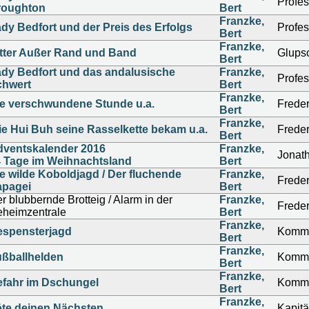
Profe
roughton
Bert
Franzke,
dy Bedfort und der Preis des Erfolgs
Profe
Bert
Franzke,
tter Außer Rand und Band
Glups
Bert
dy Bedfort und das andalusische
Franzke,
Profe
chwert
Bert
Franzke,
e verschwundene Stunde u.a.
Freder
Bert
Franzke,
e Hui Buh seine Rasselkette bekam u.a.
Freder
Bert
ventskalender 2016
Franzke,
Jonath
 Tage im Weihnachtsland
Bert
e wilde Koboldjagd / Der fluchende
Franzke,
Freder
apagei
Bert
r blubbernde Brotteig / Alarm in der
Franzke,
Freder
heimzentrale
Bert
Franzke,
espensterjagd
Kommi
Bert
Franzke,
ßballhelden
Kommi
Bert
Franzke,
fahr im Dschungel
Kommi
Bert
Franzke,
te deinen Nächsten
Kapit