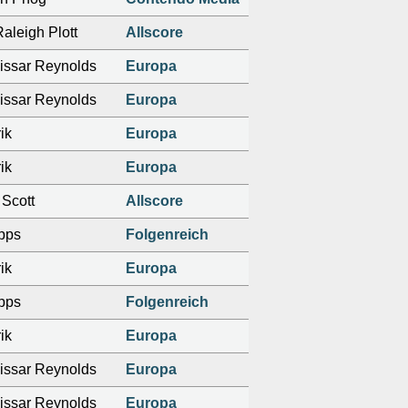
aleigh Plott
Allscore
ssar Reynolds
Europa
ssar Reynolds
Europa
ik
Europa
ik
Europa
 Scott
Allscore
pps
Folgenreich
ik
Europa
pps
Folgenreich
ik
Europa
ssar Reynolds
Europa
ssar Reynolds
Europa