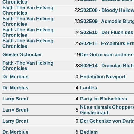
Chronicles
Faith -The Van Helsing
22
S02E08 - Bloody Hallo
Chronicles
Faith -The Van Helsing
23
S02E09 - Asmodis Blut
Chronicles
Faith -The Van Helsing
24
S02E10 - Der Fluch des
Chronicles
Faith -The Van Helsing
25
S02E11 - Excaliburs Er
Chronicles
Geister-Schocker
19
Der Götze vom anderen
Faith -The Van Helsing
28
S02E14 - Draculas Blut
Chronicles
Dr. Morbius
3
Endstation Newport
Dr. Morbius
4
Lautlos
Larry Brent
4
Party im Blutschloss
Küss niemals Chopper
Larry Brent
5
Geisterbraut
Larry Brent
9
Der Gehenkte von Dart
Dr. Morbius
5
Bedlam