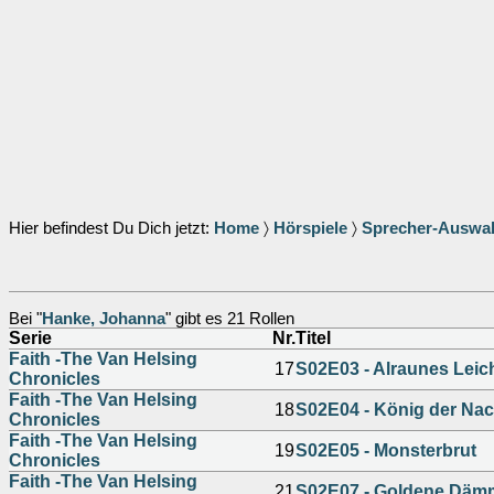
Hier befindest Du Dich jetzt:
Home
〉
Hörspiele
〉
Sprecher-Auswa
Bei "
Hanke, Johanna
" gibt es 21 Rollen
Serie
Nr.
Titel
Faith -The Van Helsing
17
S02E03 - Alraunes Leic
Chronicles
Faith -The Van Helsing
18
S02E04 - König der Nac
Chronicles
Faith -The Van Helsing
19
S02E05 - Monsterbrut
Chronicles
Faith -The Van Helsing
21
S02E07 - Goldene Däm