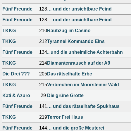
Fünf Freunde
128
… und der unsichtbare Feind
Fünf Freunde
128
… und der unsichtbare Feind
TKKG
210
Raubzug im Casino
TKKG
212
Tyrannei Kommando Eins
Fünf Freunde
134
.. und die unheimliche Achterbahn
TKKG
214
Diamantenrausch auf der A9
Die Drei ???
205
Das rätselhafte Erbe
TKKG
215
Verbrechen im Moorsteiner Wald
Kati & Azuro
29
Die grüne Grotte
Fünf Freunde
141
… und das rätselhafte Spukhaus
TKKG
219
Terror Frei Haus
Fünf Freunde
144
… und die große Meuterei