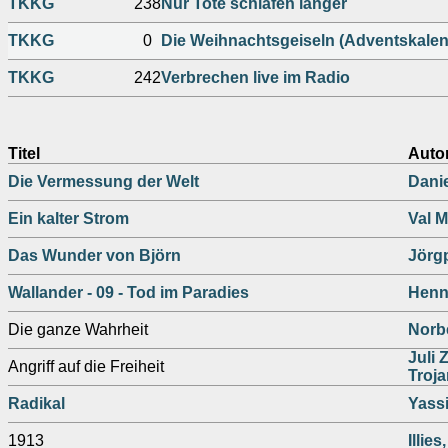
TKKG
238
Nur Tote schlafen länger
TKKG
0
Die Weihnachtsgeiseln (Adventskalen
TKKG
242
Verbrechen live im Radio
Titel
Auto
Die Vermessung der Welt
Dani
Ein kalter Strom
Val 
Das Wunder von Björn
Jörgp
Wallander - 09 - Tod im Paradies
Henn
Die ganze Wahrheit
Norbe
Juli Z
Angriff auf die Freiheit
Troj
Radikal
Yass
1913
Illies