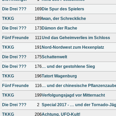
Die Drei ???
169
Die Spur des Spielers
TKKG
189
Iwan, der Schreckliche
Die Drei ???
173
Dämon der Rache
Fünf Freunde
111
Und das Geheimverlies im Schloss
TKKG
191
Nord-Nordwest zum Hexenplatz
Die Drei ???
175
Schattenwelt
Die Drei ???
176
… und der gestohlene Sieg
TKKG
196
Tatort Wagenburg
Fünf Freunde
116
… und der chinesische Pflanzenzaub
TKKG
199
Verfolgungsjagd vor Mitternacht
Die Drei ???
2
Special 2017 - … und der Tornado-Jä
TKKG
206
Achtung, UFO-Kult!