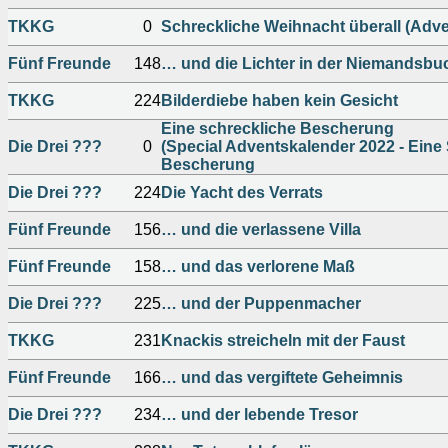
TKKG
0
Schreckliche Weihnacht überall (Adv
Fünf Freunde
148
… und die Lichter in der Niemandsbu
TKKG
224
Bilderdiebe haben kein Gesicht
Eine schreckliche Bescherung
Die Drei ???
0
(Special Adventskalender 2022 - Eine
Bescherung
Die Drei ???
224
Die Yacht des Verrats
Fünf Freunde
156
… und die verlassene Villa
Fünf Freunde
158
… und das verlorene Maß
Die Drei ???
225
… und der Puppenmacher
TKKG
231
Knackis streicheln mit der Faust
Fünf Freunde
166
… und das vergiftete Geheimnis
Die Drei ???
234
… und der lebende Tresor