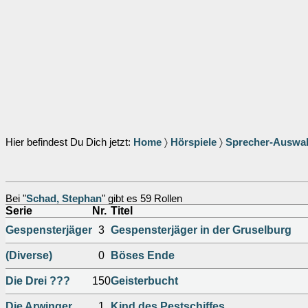
Hier befindest Du Dich jetzt:
Home
〉
Hörspiele
〉
Sprecher-Auswa
Bei "
Schad, Stephan
" gibt es 59 Rollen
Serie
Nr.
Titel
Gespensterjäger
3
Gespensterjäger in der Gruselburg
(Diverse)
0
Böses Ende
Die Drei ???
150
Geisterbucht
Die Arwinger
1
Kind des Pestschiffes