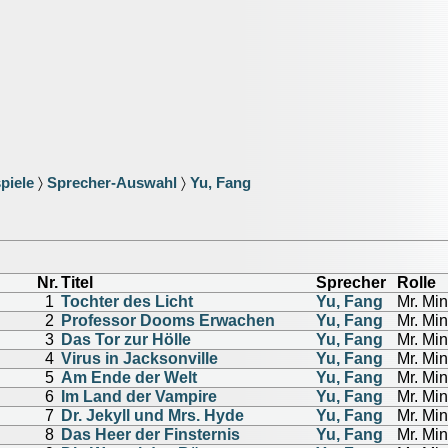
piele
〉
Sprecher-Auswahl
〉
Yu, Fang
Nr.
Titel
Sprecher
Rolle
1
Tochter des Licht
Yu, Fang
Mr. Mi
2
Professor Dooms Erwachen
Yu, Fang
Mr. Mi
3
Das Tor zur Hölle
Yu, Fang
Mr. Mi
4
Virus in Jacksonville
Yu, Fang
Mr. Mi
5
Am Ende der Welt
Yu, Fang
Mr. Mi
6
Im Land der Vampire
Yu, Fang
Mr. Mi
7
Dr. Jekyll und Mrs. Hyde
Yu, Fang
Mr. Mi
8
Das Heer der Finsternis
Yu, Fang
Mr. Mi