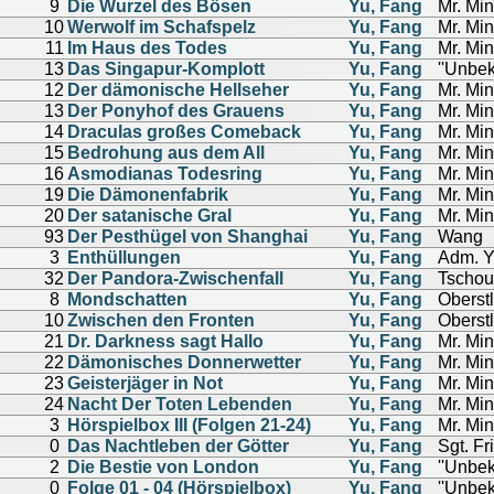
9
Die Wurzel des Bösen
Yu, Fang
Mr. Mi
10
Werwolf im Schafspelz
Yu, Fang
Mr. Mi
11
Im Haus des Todes
Yu, Fang
Mr. Mi
13
Das Singapur-Komplott
Yu, Fang
''Unbek
12
Der dämonische Hellseher
Yu, Fang
Mr. Mi
13
Der Ponyhof des Grauens
Yu, Fang
Mr. Mi
14
Draculas großes Comeback
Yu, Fang
Mr. Mi
15
Bedrohung aus dem All
Yu, Fang
Mr. Mi
16
Asmodianas Todesring
Yu, Fang
Mr. Mi
19
Die Dämonenfabrik
Yu, Fang
Mr. Mi
20
Der satanische Gral
Yu, Fang
Mr. Mi
93
Der Pesthügel von Shanghai
Yu, Fang
Wang
3
Enthüllungen
Yu, Fang
Adm. Y
32
Der Pandora-Zwischenfall
Yu, Fang
Tscho
8
Mondschatten
Yu, Fang
Oberstl
10
Zwischen den Fronten
Yu, Fang
Oberstl
21
Dr. Darkness sagt Hallo
Yu, Fang
Mr. Mi
22
Dämonisches Donnerwetter
Yu, Fang
Mr. Mi
23
Geisterjäger in Not
Yu, Fang
Mr. Mi
24
Nacht Der Toten Lebenden
Yu, Fang
Mr. Mi
3
Hörspielbox III (Folgen 21-24)
Yu, Fang
Mr. Mi
0
Das Nachtleben der Götter
Yu, Fang
Sgt. Fr
2
Die Bestie von London
Yu, Fang
''Unbek
0
Folge 01 - 04 (Hörspielbox)
Yu, Fang
''Unbek