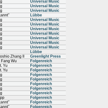
ng
Universal Music
ng
Universal Music
ng
Universal Music
annt''
Lübbe
ng
Universal Music
ng
Universal Music
ng
Universal Music
ng
Universal Music
ng
Universal Music
ng
Universal Music
ng
Universal Music
Lübbe
oshio Zhang II
Greenlight Press
u Fang Wu
Folgenreich
t. Yu
Folgenreich
t. Yu
Folgenreich
ng
Folgenreich
ng
Folgenreich
ng
Folgenreich
ng
Folgenreich
ng
Folgenreich
ipp
Folgenreich
annt''
Folgenreich
annt''
Folgenreich