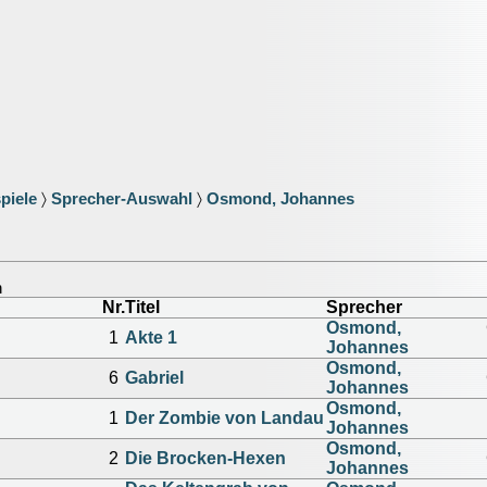
piele
〉
Sprecher-Auswahl
〉
Osmond, Johannes
n
Nr.
Titel
Sprecher
Osmond,
1
Akte 1
Johannes
Osmond,
6
Gabriel
Johannes
Osmond,
1
Der Zombie von Landau
Johannes
Osmond,
2
Die Brocken-Hexen
Johannes