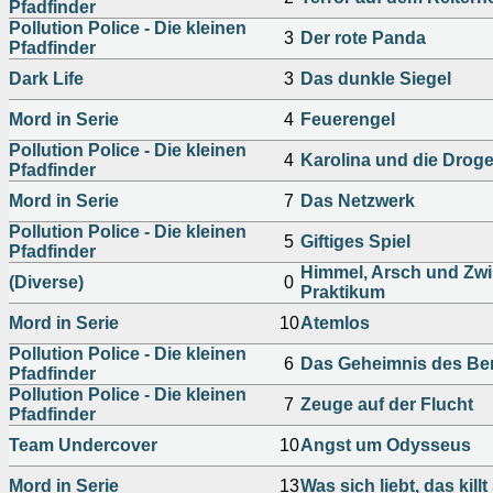
Pfadfinder
Pollution Police - Die kleinen
3
Der rote Panda
Pfadfinder
Dark Life
3
Das dunkle Siegel
Mord in Serie
4
Feuerengel
Pollution Police - Die kleinen
4
Karolina und die Drog
Pfadfinder
Mord in Serie
7
Das Netzwerk
Pollution Police - Die kleinen
5
Giftiges Spiel
Pfadfinder
Himmel, Arsch und Zwi
(Diverse)
0
Praktikum
Mord in Serie
10
Atemlos
Pollution Police - Die kleinen
6
Das Geheimnis des Ber
Pfadfinder
Pollution Police - Die kleinen
7
Zeuge auf der Flucht
Pfadfinder
Team Undercover
10
Angst um Odysseus
Mord in Serie
13
Was sich liebt, das killt