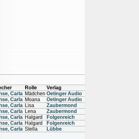
echer
Rolle
Verlag
hse, Carla
Mädchen
Oetinger Audio
hse, Carla
Moana
Oetinger Audio
hse, Carla
Lisa
Zaubermond
hse, Carla
Lena
Zaubermond
hse, Carla
Halgard
Folgenreich
hse, Carla
Halgard
Folgenreich
hse, Carla
Stella
Lübbe