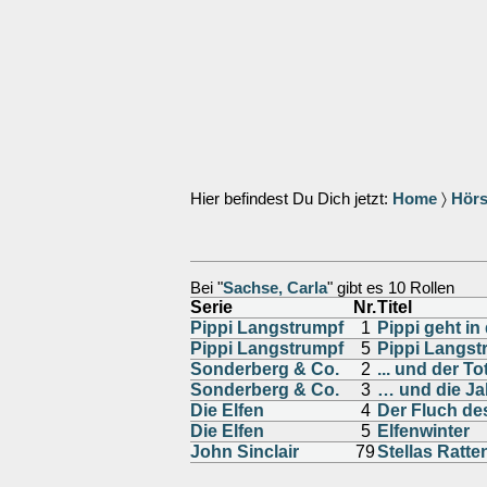
Hier befindest Du Dich jetzt:
Home
〉
Hörs
Bei "
Sachse, Carla
" gibt es 10 Rollen
Serie
Nr.
Titel
Pippi Langstrumpf
1
Pippi geht i
Pippi Langstrumpf
5
Pippi Langst
Sonderberg & Co.
2
... und der T
Sonderberg & Co.
3
… und die J
Die Elfen
4
Der Fluch de
Die Elfen
5
Elfenwinter
John Sinclair
79
Stellas Ratte