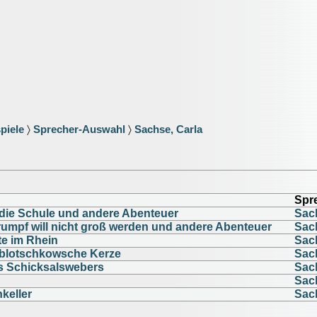
piele
〉
Sprecher-Auswahl
〉
Sachse, Carla
Spr
n die Schule und andere Abenteuer
Sac
rumpf will nicht groß werden und andere Abenteuer
Sac
ote im Rhein
Sac
ablotschkowsche Kerze
Sac
s Schicksalswebers
Sac
Sac
nkeller
Sac