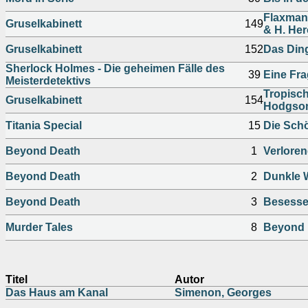
Flaxman 
Gruselkabinett
149
& H. Her
Gruselkabinett
152
Das Ding
Sherlock Holmes - Die geheimen Fälle des
39
Eine Fra
Meisterdetektivs
Tropisch
Gruselkabinett
154
Hodgso
Titania Special
15
Die Sch
Beyond Death
1
Verloren
Beyond Death
2
Dunkle 
Beyond Death
3
Besess
Murder Tales
8
Beyond 
Titel
Autor
Das Haus am Kanal
Simenon, Georges