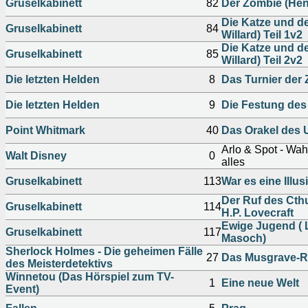
Gruselkabinett
82
Der Zombie (Hen
Die Katze und d
Gruselkabinett
84
Willard) Teil 1v2
Die Katze und d
Gruselkabinett
85
Willard) Teil 2v2
Die letzten Helden
8
Das Turnier der
Die letzten Helden
9
Die Festung de
Point Whitmark
40
Das Orakel des 
Arlo & Spot - Wah
Walt Disney
0
alles
Gruselkabinett
113
War es eine Illu
Der Ruf des Cthu
Gruselkabinett
114
H.P. Lovecraft
Ewige Jugend ( 
Gruselkabinett
117
Masoch)
Sherlock Holmes - Die geheimen Fälle
27
Das Musgrave-Ri
des Meisterdetektivs
Winnetou (Das Hörspiel zum TV-
1
Eine neue Welt
Event)