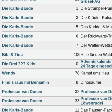
Grusel-AG
Die Karls-Bande
1
Die Strumpel-Pu
Die Karls-Bande
3
Die Kräuter-Kuts
Die Karls-Bande
5
Das Kuddel & Mu
Die Karls-Bande
6
Der Rückwärts-Tr
Die Karls-Bande
7
Der Wetter-Wettstr
Bibi & Tina
106
Hilfe für den Wald
Adventskalende
Die Drei ??? Kids
0
24 Tage eingesc
Wendy
78
Kampf ums Heu
Find's raus mit Benjamin
8
Dinosaurier
Professor van Dusen
32
Professor van D
Professor van D
Professor van Dusen
33
Löwenrudel
Die Karls-Bande
11
Das Pausen-Päc