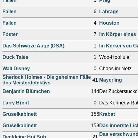
Fallen
5
Prag
Fallen
6
Labrags
Fallen
4
Houston
Foster
7
Im Körper eine
Das Schwarze Auge (DSA)
1
Im Kerker von G
Duck Tales
1
Woo-Hoo! u.a.
Walt Disney
0
Chaos im Netz
Sherlock Holmes - Die geheimen Fälle
41
Mayerling
des Meisterdetektivs
Benjamin Blümchen
144
Der Zuckerstück
Larry Brent
0
Das Kennedy-Rät
Gruselkabinett
156
Krabat
Gruselkabinett
158
Das innerste Lic
Das verschwunde
Der kleine Hui Buh
21