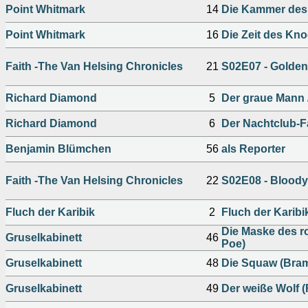
Point Whitmark
14
Die Kammer des 
Point Whitmark
16
Die Zeit des Kn
Faith -The Van Helsing Chronicles
21
S02E07 - Golde
Richard Diamond
5
Der graue Mann 
Richard Diamond
6
Der Nachtclub-Fa
Benjamin Blümchen
56
als Reporter
Faith -The Van Helsing Chronicles
22
S02E08 - Bloody
Fluch der Karibik
2
Fluch der Karibi
Die Maske des r
Gruselkabinett
46
Poe)
Gruselkabinett
48
Die Squaw (Bram
Gruselkabinett
49
Der weiße Wolf (