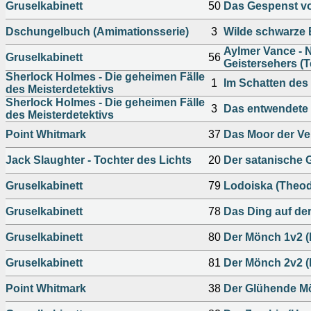
Gruselkabinett
50
Das Gespenst vo
Dschungelbuch (Amimationsserie)
3
Wilde schwarze 
Aylmer Vance - 
Gruselkabinett
56
Geistersehers (T
Sherlock Holmes - Die geheimen Fälle
1
Im Schatten des
des Meisterdetektivs
Sherlock Holmes - Die geheimen Fälle
3
Das entwendete F
des Meisterdetektivs
Point Whitmark
37
Das Moor der V
Jack Slaughter - Tochter des Lichts
20
Der satanische G
Gruselkabinett
79
Lodoiska (Theod
Gruselkabinett
78
Das Ding auf der
Gruselkabinett
80
Der Mönch 1v2 (
Gruselkabinett
81
Der Mönch 2v2 (
Point Whitmark
38
Der Glühende M