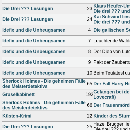
Klaas Heufer-Um
Die Drei ??? Lesungen
23
Die drei ??? und 
Kai Schwind lie
Die Drei ??? Lesungen
24
Die drei ??? un
Idefix und die Unbeugsamen
4
Die gallischen S
Idefix und die Unbeugsamen
7
Leuchtende Waldg
Idefix und die Unbeugsamen
8
Der Dieb von Lute
Idefix und die Unbeugsamen
9
Pakt der Zaubertr
Idefix und die Unbeugsamen
10
Beim Teutates! u.
Sherlock Holmes - Die geheimen Fälle
65
Der Fall Harry H
des Meisterdetektivs
Gefangen bei de
Gruselkabinett
192
Lovecraft)
Sherlock Holmes - Die geheimen Fälle
66
Der Frauenmörd
des Meisterdetektivs
Küsten-Krimi
22
Kinder des Stur
Hazel Brugger li
Die Drei ??? Lesungen
25
Die drei ??? und