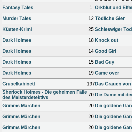
Fantasy Tales
1
Orkblut und Elf
Murder Tales
12
Tödliche Gier
Küsten-Krimi
25
Schleswiger Tod
Dark Holmes
18
Knock out
Dark Holmes
14
Good Girl
Dark Holmes
15
Bad Guy
Dark Holmes
19
Game over
Gruselkabinett
197
Das Grauen von 
Sherlock Holmes - Die geheimen Fälle
70
Die Dame mit de
des Meisterdetektivs
Grimms Märchen
20
Die goldene Gan
Grimms Märchen
20
Die goldene Gan
Grimms Märchen
20
Die goldene Gan