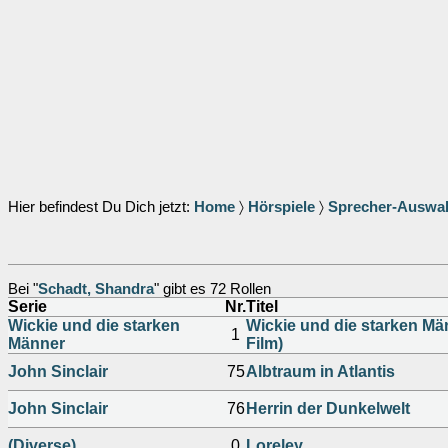
Hier befindest Du Dich jetzt:
Home
〉
Hörspiele
〉
Sprecher-Auswa
Bei "
Schadt, Shandra
" gibt es 72 Rollen
Serie
Nr.
Titel
Wickie und die starken
Wickie und die starken Mä
1
Männer
Film)
John Sinclair
75
Albtraum in Atlantis
John Sinclair
76
Herrin der Dunkelwelt
(Diverse)
0
Loreley