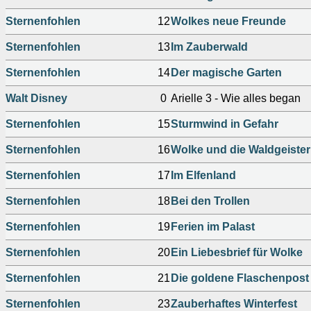
Sternenfohlen
12
Wolkes neue Freunde
Sternenfohlen
13
Im Zauberwald
Sternenfohlen
14
Der magische Garten
Walt Disney
0
Arielle 3 - Wie alles began
Sternenfohlen
15
Sturmwind in Gefahr
Sternenfohlen
16
Wolke und die Waldgeister
Sternenfohlen
17
Im Elfenland
Sternenfohlen
18
Bei den Trollen
Sternenfohlen
19
Ferien im Palast
Sternenfohlen
20
Ein Liebesbrief für Wolke
Sternenfohlen
21
Die goldene Flaschenpost
Sternenfohlen
23
Zauberhaftes Winterfest