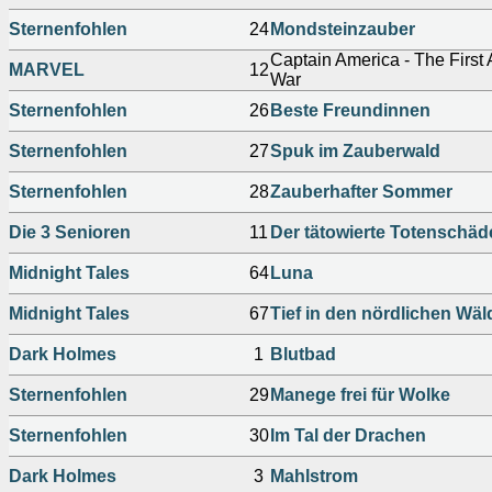
Sternenfohlen
24
Mondsteinzauber
Captain America - The First 
MARVEL
12
War
Sternenfohlen
26
Beste Freundinnen
Sternenfohlen
27
Spuk im Zauberwald
Sternenfohlen
28
Zauberhafter Sommer
Die 3 Senioren
11
Der tätowierte Totenschäd
Midnight Tales
64
Luna
Midnight Tales
67
Tief in den nördlichen Wäl
Dark Holmes
1
Blutbad
Sternenfohlen
29
Manege frei für Wolke
Sternenfohlen
30
Im Tal der Drachen
Dark Holmes
3
Mahlstrom