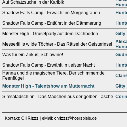
Auf Schatzsuche in der Karibik
Huno
Shadow Falls Camp - Erwacht im Morgengrauen
Hunte
Shadow Falls Camp - Entführt in der Dämmerung
Hunte
Monster High - Gruselparty auf dem Dachboden
Gitty
Alexa
Messerlillis wilde Töchter - Das Rätsel der Geisterinsel
Huno
Was für ein Zirkus, Schlawine!
Gudr
Shadow Falls Camp - Erwählt in tiefster Nacht
Hunte
Hanna und die magischen Tiere. Der schimmernde
Clair
Feenflügel
Monster High - Talentshow um Mutternacht
Gitty
Simsaladschinn - Das Mädchen aus der gelben Tasche
Corin
Kontakt:
CHRizzz
| eMail: chrizzz@hoerspiele.de