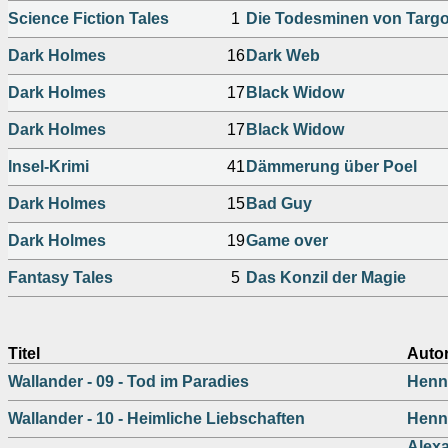
Science Fiction Tales
1
Die Todesminen von Targos
Dark Holmes
16
Dark Web
Dark Holmes
17
Black Widow
Dark Holmes
17
Black Widow
Insel-Krimi
41
Dämmerung über Poel
Dark Holmes
15
Bad Guy
Dark Holmes
19
Game over
Fantasy Tales
5
Das Konzil der Magie
Titel
Auto
Wallander - 09 - Tod im Paradies
Henn
Wallander - 10 - Heimliche Liebschaften
Henn
Alexa