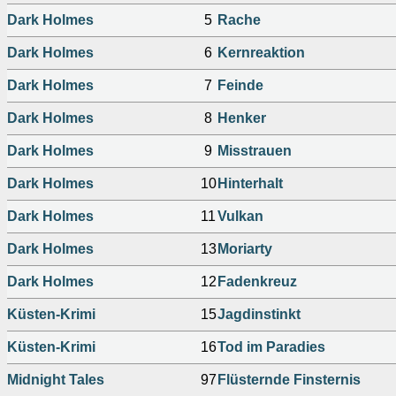
Dark Holmes
5
Rache
Dark Holmes
6
Kernreaktion
Dark Holmes
7
Feinde
Dark Holmes
8
Henker
Dark Holmes
9
Misstrauen
Dark Holmes
10
Hinterhalt
Dark Holmes
11
Vulkan
Dark Holmes
13
Moriarty
Dark Holmes
12
Fadenkreuz
Küsten-Krimi
15
Jagdinstinkt
Küsten-Krimi
16
Tod im Paradies
Midnight Tales
97
Flüsternde Finsternis