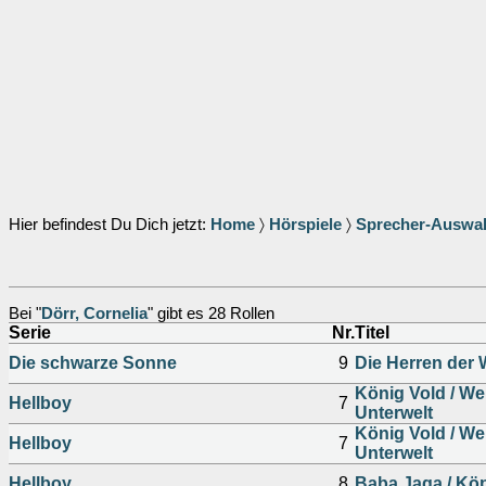
Hier befindest Du Dich jetzt:
Home
〉
Hörspiele
〉
Sprecher-Auswa
Bei "
Dörr, Cornelia
" gibt es 28 Rollen
Serie
Nr.
Titel
Die schwarze Sonne
9
Die Herren der 
König Vold / We
Hellboy
7
Unterwelt
König Vold / We
Hellboy
7
Unterwelt
Hellboy
8
Baba Jaga / Köp