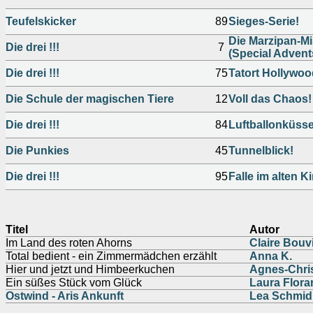
Teufelskicker
89
Sieges-Serie!
Die Marzipan-M
Die drei !!!
7
(Special Advent
Die drei !!!
75
Tatort Hollywoo
Die Schule der magischen Tiere
12
Voll das Chaos!
Die drei !!!
84
Luftballonküss
Die Punkies
45
Tunnelblick!
Die drei !!!
95
Falle im alten K
Titel
Autor
Im Land des roten Ahorns
Claire Bouv
Total bedient - ein Zimmermädchen erzählt
Anna K.
Hier und jetzt und Himbeerkuchen
Agnes-Chris
Ein süßes Stück vom Glück
Laura Flora
Ostwind - Aris Ankunft
Lea Schmid