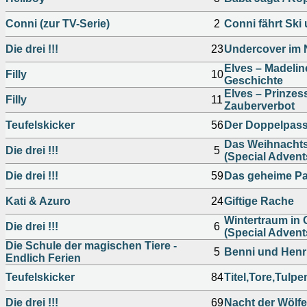
Conni (zur TV-Serie)
2
Conni fährt Ski 
Die drei !!!
23
Undercover im 
Elves – Madelin
Filly
10
Geschichte
Elves – Prinzes
Filly
11
Zauberverbot
Teufelskicker
56
Der Doppelpass
Das Weihnachts
Die drei !!!
5
(Special Advent
Die drei !!!
59
Das geheime P
Kati & Azuro
24
Giftige Rache
Wintertraum in 
Die drei !!!
6
(Special Advent
Die Schule der magischen Tiere -
5
Benni und Henri
Endlich Ferien
Teufelskicker
84
Titel,Tore,Tulpe
Die drei !!!
69
Nacht der Wölfe