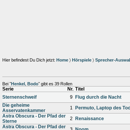
Hier befindest Du Dich jetzt:
Home
〉
Hörspiele
〉
Sprecher-Auswa
Bei "
Henkel, Bodo
" gibt es 39 Rollen
Serie
Nr.
Titel
Sternenschweif
9
Flug durch die Nacht
Die geheime
1
Permuto, Laptop des To
Asservatenkammer
Astra Obscura - Der Pfad der
2
Renaissance
Sterne
Astra Obscura - Der Pfad der
3
Noom