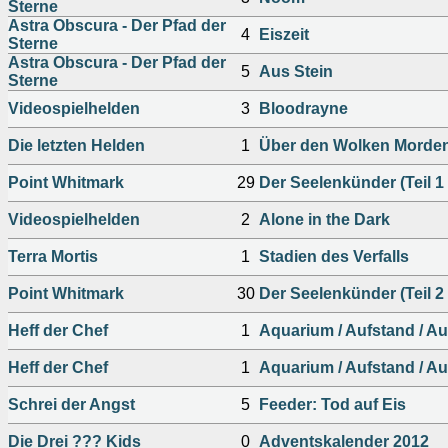
Sterne
Astra Obscura - Der Pfad der
4
Eiszeit
Sterne
Astra Obscura - Der Pfad der
5
Aus Stein
Sterne
Videospielhelden
3
Bloodrayne
Die letzten Helden
1
Über den Wolken Morde
Point Whitmark
29
Der Seelenkünder (Teil 1
Videospielhelden
2
Alone in the Dark
Terra Mortis
1
Stadien des Verfalls
Point Whitmark
30
Der Seelenkünder (Teil 2
Heff der Chef
1
Aquarium / Aufstand / Au
Heff der Chef
1
Aquarium / Aufstand / Au
Schrei der Angst
5
Feeder: Tod auf Eis
Die Drei ??? Kids
0
Adventskalender 2012