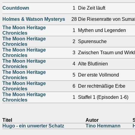
Countdown
1
Die Zeit läuft
Holmes & Watson Mysterys
28
Die Riesenratte von Suma
The Moon Heritage
1
Mythen und Legenden
Chronicles
The Moon Heritage
2
Spurensuche
Chronicles
The Moon Heritage
3
Zwischen Traum und Wirkl
Chronicles
The Moon Heritage
4
Alte Blutlinien
Chronicles
The Moon Heritage
5
Der erste Vollmond
Chronicles
The Moon Heritage
6
Der rechtmäßige Erbe
Chronicles
The Moon Heritage
1
Staffel 1 (Episoden 1-6)
Chronicles
Titel
Autor
Hugo - ein unwerter Schatz
Tino Hemmann