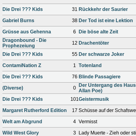
Die Drei ??? Kids
31
Rückkehr der Saurier
Gabriel Burns
38
Der Tod ist eine Lektion
Grüsse aus Gehenna
6
Die böse alte Zeit
Dragonbound - Die
12
Drachentöter
Prophezeiung
Die Drei ??? Kids
55
Der schwarze Joker
ContamiNation Z
1
Totenland
Die Drei ??? Kids
76
Blinde Passagiere
Der Untergang des Haus
(Diverse)
0
Allan Poe)
Die Drei ??? Kids
101
Geistermusik
Margaret Rutherford Edition
17
Schüsse auf der Schafswe
Welt am Abgrund
4
Vermisst
Wild West Glory
3
Lady Muerte - Zieh oder sti