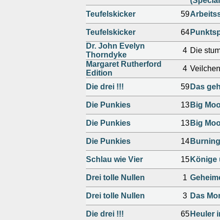
(Specia
Teufelskicker
59
Arbeits
Teufelskicker
64
Punktsp
Dr. John Evelyn
4
Die stu
Thorndyke
Margaret Rutherford
4
Veilche
Edition
Die drei !!!
59
Das ge
Die Punkies
13
Big Mo
Die Punkies
13
Big Mo
Die Punkies
14
Burning
Schlau wie Vier
15
Könige 
Drei tolle Nullen
1
Geheime
Drei tolle Nullen
3
Das Mon
Die drei !!!
65
Heuler i