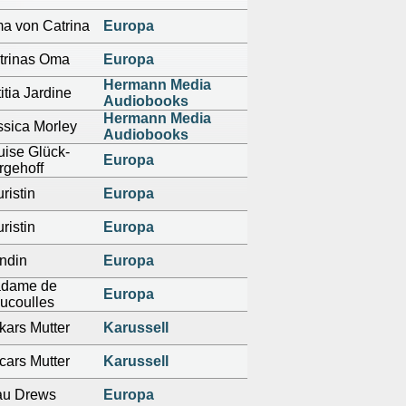
a von Catrina
Europa
trinas Oma
Europa
Hermann Media
itia Jardine
Audiobooks
Hermann Media
ssica Morley
Audiobooks
uise Glück-
Europa
rgehoff
ristin
Europa
ristin
Europa
ndin
Europa
dame de
Europa
ucoulles
kars Mutter
Karussell
cars Mutter
Karussell
au Drews
Europa