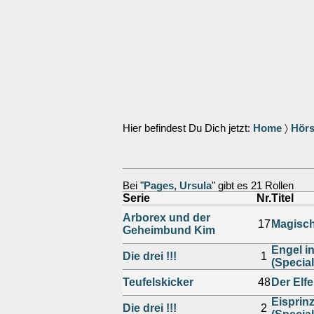
Hier befindest Du Dich jetzt:
Home
〉
Hörs
Bei "
Pages, Ursula
" gibt es 21 Rollen
Serie
Nr.
Titel
Arborex und der
17
Magisch
Geheimbund Kim
Engel i
Die drei !!!
1
(Specia
Teufelskicker
48
Der Elfe
Eisprinz
Die drei !!!
2