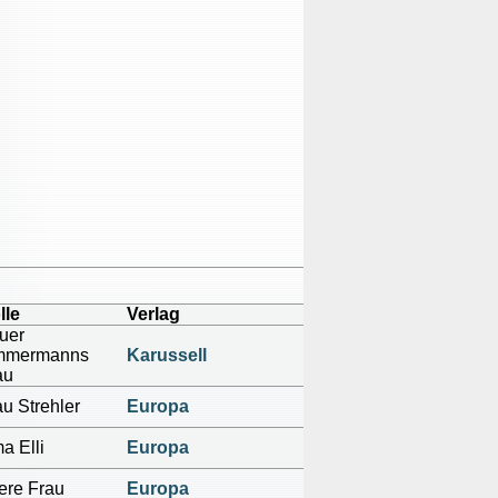
lle
Verlag
uer
mmermanns
Karussell
au
au Strehler
Europa
a Elli
Europa
tere Frau
Europa