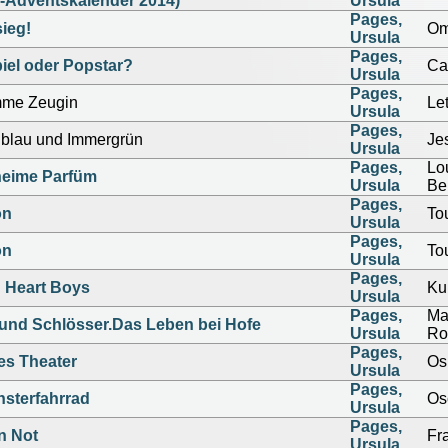
l-Adventskalender 2014)
Ursula
Pages,
sieg!
Om
Ursula
Pages,
iel oder Popstar?
Ca
Ursula
Pages,
mme Zeugin
Let
Ursula
Pages,
nblau und Immergrün
Je
Ursula
Pages,
Lo
heime Parfüm
Ursula
Be
Pages,
on
Tou
Ursula
Pages,
on
Tou
Ursula
Pages,
 Heart Boys
Ku
Ursula
Pages,
Ma
und Schlösser.Das Leben bei Hofe
Ursula
Ro
Pages,
s Theater
Os
Ursula
Pages,
sterfahrrad
Os
Ursula
Pages,
n Not
Fr
Ursula