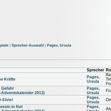
piele
〉
Sprecher-Auswahl
〉
Pages, Ursula
Sprecher
Ro
Ba
Pages,
e Kräfte
Ti
Ursula
Fr
n Gefahr
Pages,
Fr
l-Adventskalender 2013)
Ursula
Pages,
r-Elvis!
Om
Ursula
essin in Not
Pages,
Äl