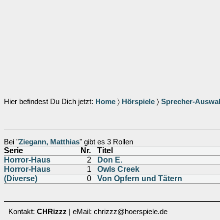
Hier befindest Du Dich jetzt:
Home
〉
Hörspiele
〉
Sprecher-Auswa
Bei "
Ziegann, Matthias
" gibt es 3 Rollen
Serie
Nr.
Titel
Horror-Haus
2
Don E.
Horror-Haus
1
Owls Creek
(Diverse)
0
Von Opfern und Tätern
Kontakt:
CHRizzz
| eMail: chrizzz@hoerspiele.de