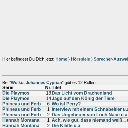
Hier befindest Du Dich jetzt:
Home
〉
Hörspiele
〉
Sprecher-Auswa
Bei "
Wolko, Johannes Cyprian
" gibt es 12 Rollen
Serie
Nr.
Titel
Die Playmos
13
Das Licht vom Drachenland
Die Playmos
14
Jagd auf den König der Tiere
Phineas und Ferb
6
Wo ist Perry?
Phineas und Ferb
1
Interview mit einem Schnabeltier u.
Phineas und Ferb
2
Das Ungeheuer von Loch Nase u.a
Hannah Montana
1
Ach, wie gut, dass niemand weiß... 
Hannah Montana
2
Die Klette u.a.