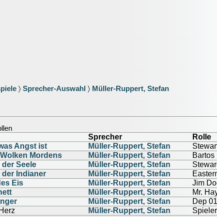
piele
〉
Sprecher-Auswahl
〉
Müller-Ruppert, Stefan
ollen
Sprecher
Rolle
 was Angst ist
Müller-Ruppert, Stefan
Stewar
 Wolken Mordens
Müller-Ruppert, Stefan
Bartos
 der Seele
Müller-Ruppert, Stefan
Stewar
 der Indianer
Müller-Ruppert, Stefan
Easte
es Eis
Müller-Ruppert, Stefan
Jim Do
ett
Müller-Ruppert, Stefan
Mr. Ha
nger
Müller-Ruppert, Stefan
Dep 0
 Herz
Müller-Ruppert, Stefan
Spieler