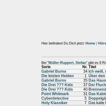
Hier befindest Du Dich jetzt:
Home
〉
Hörs
Bei "
Müller-Ruppert, Stefan
" gibt es 8 R
Serie
Nr.
Titel
Gabriel Burns
34
Ich weiß,
Die letzten Helden
1
Über den
Gabriel Burns
35
Das Haus
Die Drei ??? Kids
37
Der Fluch
Die Drei ??? Kids
40
Brennend
Point Whitmark
31
Das Kabin
Cyberdetective
5
Doppelgä
Holy Klassiker
7
Das kalte