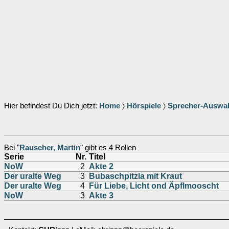
Hier befindest Du Dich jetzt:
Home
〉
Hörspiele
〉
Sprecher-Auswa
Bei "
Rauscher, Martin
" gibt es 4 Rollen
Serie
Nr.
Titel
NoW
2
Akte 2
Der uralte Weg
3
Bubaschpitzla mit Kraut
Der uralte Weg
4
Für Liebe, Licht ond Äpflmooscht
NoW
3
Akte 3