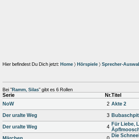
Hier befindest Du Dich jetzt:
Home
〉
Hörspiele
〉
Sprecher-Auswa
Bei "
Ramm, Silas
" gibt es 6 Rollen
Serie
Nr.
Titel
NoW
2
Akte 2
Der uralte Weg
3
Bubaschpitz
Für Liebe, 
Der uralte Weg
4
Äpflmoosc
Die Schneek
Märchen
0