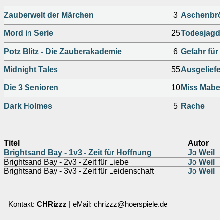
Zauberwelt der Märchen
3
Aschenbrö
Mord in Serie
25
Todesjagd 
Potz Blitz - Die Zauberakademie
6
Gefahr fü
Midnight Tales
55
Ausgeliefe
Die 3 Senioren
10
Miss Mabe
Dark Holmes
5
Rache
Titel
Autor
Brightsand Bay - 1v3 - Zeit für Hoffnung
Jo Weil
Brightsand Bay - 2v3 - Zeit für Liebe
Jo Weil
Brightsand Bay - 3v3 - Zeit für Leidenschaft
Jo Weil
Kontakt:
CHRizzz
| eMail: chrizzz@hoerspiele.de