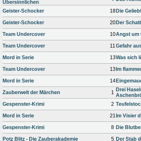
Übersinnlichen
Geister-Schocker
18
Die Gelieb
Geister-Schocker
20
Der Schat
Team Undercover
10
Angst um
Team Undercover
11
Gefahr aus
Mord in Serie
13
Was sich li
Team Undercover
13
Im flamme
Mord in Serie
14
Eingemaue
Drei Hasel
Zauberwelt der Märchen
1
Aschenbr
Gespenster-Krimi
2
Teufelstoc
Mord in Serie
21
Im Visier 
Gespenster-Krimi
8
Die Blutbe
Potz Blitz - Die Zauberakademie
5
Der Stab 