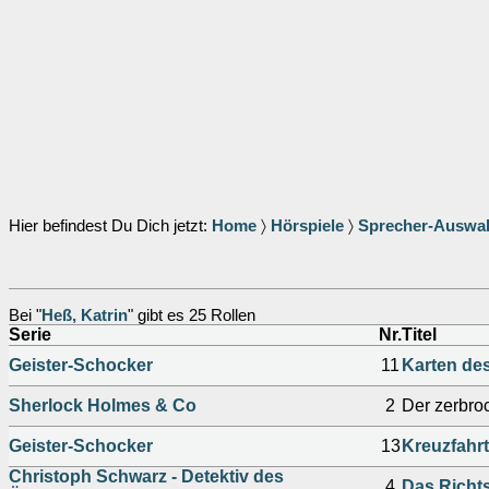
Hier befindest Du Dich jetzt:
Home
〉
Hörspiele
〉
Sprecher-Auswa
Bei "
Heß, Katrin
" gibt es 25 Rollen
Serie
Nr.
Titel
Geister-Schocker
11
Karten des
Sherlock Holmes & Co
2
Der zerbro
Geister-Schocker
13
Kreuzfahrt
Christoph Schwarz - Detektiv des
4
Das Richt