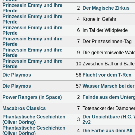
Prinzessin Emmy und ihre
2
Der Magische Zirkus
Pferde
Prinzessin Emmy und ihre
4
Krone in Gefahr
Pferde
Prinzessin Emmy und ihre
6
Im Tal der Wildpferde
Pferde
Prinzessin Emmy und ihre
7
Der Prinzessinnen-Tag
Pferde
Prinzessin Emmy und ihre
9
Die geheimnisvolle Wal
Pferde
Prinzessin Emmy und ihre
10
Zwischen Ball und Ballet
Pferde
Die Playmos
56
Flucht vor dem T-Rex
Die Playmos
57
Wasser Marsch bei de
Power Rangers (in Space)
2
Feinde aus dem Unter
Macabros Classics
7
Totenacker der Dämone
Phantastische Geschichten
Der Unsichtbare (H.G. W
3
(Oliver Döring)
2v2
Phantastische Geschichten
4
Die Farbe aus dem All
(Oliver Döring)