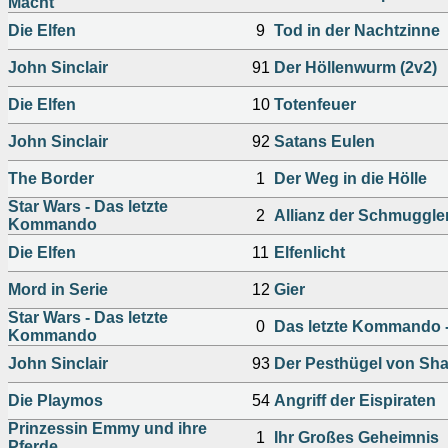
Macht
Die Elfen
9
Tod in der Nachtzinne
John Sinclair
91
Der Höllenwurm (2v2)
Die Elfen
10
Totenfeuer
John Sinclair
92
Satans Eulen
The Border
1
Der Weg in die Hölle
Star Wars - Das letzte
2
Allianz der Schmuggle
Kommando
Die Elfen
11
Elfenlicht
Mord in Serie
12
Gier
Star Wars - Das letzte
0
Das letzte Kommando -
Kommando
John Sinclair
93
Der Pesthügel von Sh
Die Playmos
54
Angriff der Eispiraten
Prinzessin Emmy und ihre
1
Ihr Großes Geheimnis
Pferde