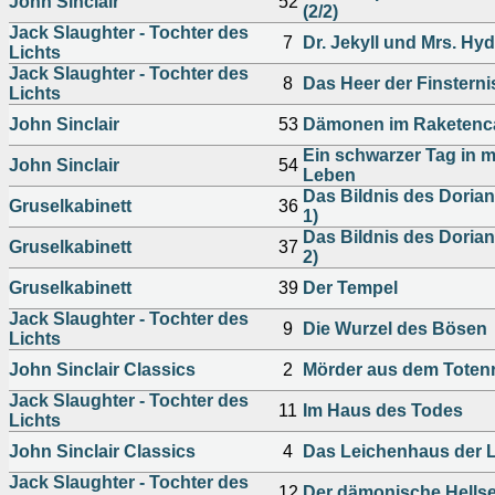
John Sinclair
52
(2/2)
Jack Slaughter - Tochter des
7
Dr. Jekyll und Mrs. Hy
Lichts
Jack Slaughter - Tochter des
8
Das Heer der Finsterni
Lichts
John Sinclair
53
Dämonen im Raketen
Ein schwarzer Tag in 
John Sinclair
54
Leben
Das Bildnis des Dorian 
Gruselkabinett
36
1)
Das Bildnis des Dorian 
Gruselkabinett
37
2)
Gruselkabinett
39
Der Tempel
Jack Slaughter - Tochter des
9
Die Wurzel des Bösen
Lichts
John Sinclair Classics
2
Mörder aus dem Toten
Jack Slaughter - Tochter des
11
Im Haus des Todes
Lichts
John Sinclair Classics
4
Das Leichenhaus der L
Jack Slaughter - Tochter des
12
Der dämonische Hells