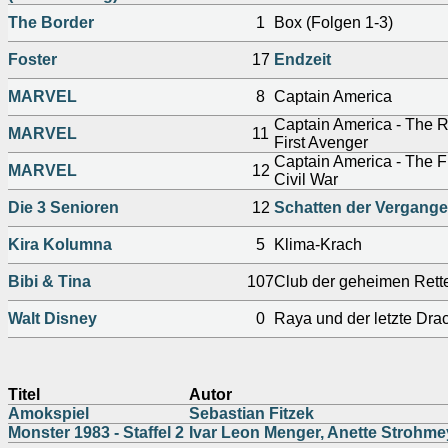
The Border
1
Box (Folgen 1-3)
Foster
17
Endzeit
MARVEL
8
Captain America
Captain America - The R
MARVEL
11
First Avenger
Captain America - The F
MARVEL
12
Civil War
Die 3 Senioren
12
Schatten der Vergange
Kira Kolumna
5
Klima-Krach
Bibi & Tina
107
Club der geheimen Rett
Walt Disney
0
Raya und der letzte Dra
Titel
Autor
Amokspiel
Sebastian Fitzek
Monster 1983 - Staffel 2
Ivar Leon Menger, Anette Strohm