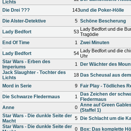
Lichts
Die Drei ???
143
und die Poker-Hölle
Die Alster-Detektive
5
Schöne Bescherung
Lady Bedfort und die Bu
Lady Bedfort
53
Tragödie
End Of Time
1
Zwei Minuten
Lady Bedfort und die ch
Lady Bedfort
54
Uhr
Star Wars - Erben des
1
Der Wächter des Mount
Imperiums
Jack Slaughter - Tochter des
18
Das Scheusal aus dem
Lichts
Mord in Serie
9
Fair Play - Tödliches 
Das Zeichen der schw
Die Schwarze Fledermaus
1
Fledermaus
Anne auf Green Gables
Anne
0
(Staffel 1)
Star Wars - Die dunkle Seite der
5
Die Schlacht um die Ka
Macht
Star Wars - Die dunkle Seite der
0
Box: Das komplette Hö