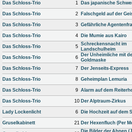
Das Schloss-Trio
1
Das japanische Schwe
Das Schloss-Trio
2
Falschgeld auf der Ge
Das Schloss-Trio
3
Gefährliche Agentenfr
Das Schloss-Trio
4
Die Mumie aus Kairo
Schreckensnacht im
Das Schloss-Trio
5
Landschulheim
Der Unheimliche mit d
Das Schloss-Trio
6
Goldmaske
Das Schloss-Trio
7
Der Jenseits-Express
Das Schloss-Trio
8
Geheimplan Lemuria
Das Schloss-Trio
9
Alarm auf dem Reiterh
Das Schloss-Trio
10
Der Alptraum-Zirkus
Lady Lockenlicht
6
Die Hochzeit auf dem 
Gruselkabinett
21
Der Hexenfluch (Per M
Die Bilder der Ahnen 