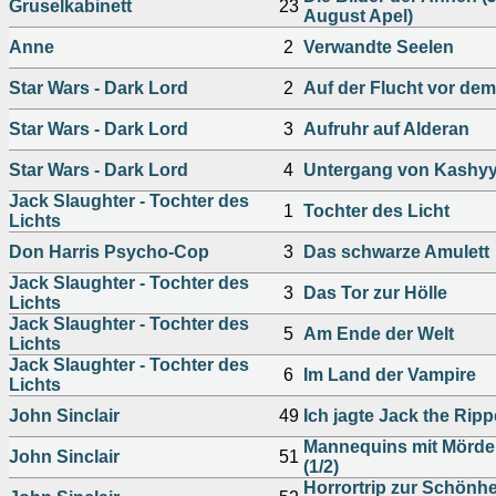
Gruselkabinett
23
August Apel)
Anne
2
Verwandte Seelen
Star Wars - Dark Lord
2
Auf der Flucht vor de
Star Wars - Dark Lord
3
Aufruhr auf Alderan
Star Wars - Dark Lord
4
Untergang von Kashy
Jack Slaughter - Tochter des
1
Tochter des Licht
Lichts
Don Harris Psycho-Cop
3
Das schwarze Amulett
Jack Slaughter - Tochter des
3
Das Tor zur Hölle
Lichts
Jack Slaughter - Tochter des
5
Am Ende der Welt
Lichts
Jack Slaughter - Tochter des
6
Im Land der Vampire
Lichts
John Sinclair
49
Ich jagte Jack the Ripp
Mannequins mit Mörd
John Sinclair
51
(1/2)
Horrortrip zur Schönhe