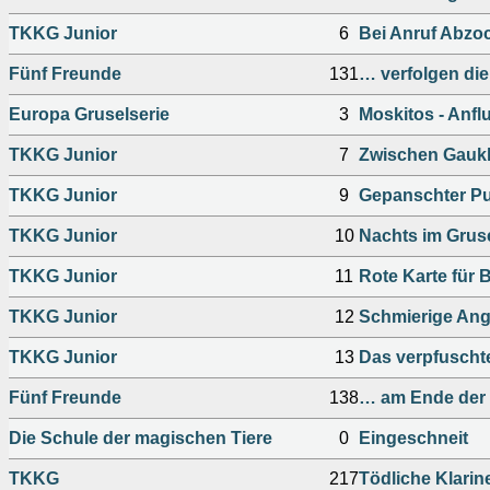
TKKG Junior
6
Bei Anruf Abzo
Fünf Freunde
131
… verfolgen di
Europa Gruselserie
3
Moskitos - Anflu
TKKG Junior
7
Zwischen Gauk
TKKG Junior
9
Gepanschter P
TKKG Junior
10
Nachts im Grus
TKKG Junior
11
Rote Karte für 
TKKG Junior
12
Schmierige Ang
TKKG Junior
13
Das verpfuscht
Fünf Freunde
138
… am Ende der 
Die Schule der magischen Tiere
0
Eingeschneit
TKKG
217
Tödliche Klarin