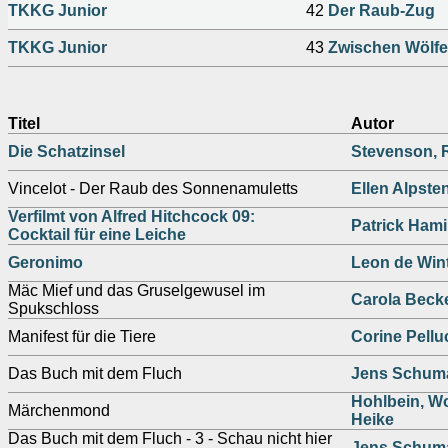
TKKG Junior
42
Der Raub-Zug
TKKG Junior
43
Zwischen Wölfe
Titel
Autor
Die Schatzinsel
Stevenson, 
Vincelot - Der Raub des Sonnenamuletts
Ellen Alpste
Verfilmt von Alfred Hitchcock 09:
Patrick Hami
Cocktail für eine Leiche
Geronimo
Leon de Win
Mäc Mief und das Gruselgewusel im
Carola Beck
Spukschloss
Manifest für die Tiere
Corine Pell
Das Buch mit dem Fluch
Jens Schum
Hohlbein, W
Märchenmond
Heike
Das Buch mit dem Fluch - 3 - Schau nicht hier
Jens Schum