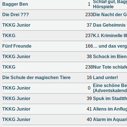
Schlaf gut, Bag
Bagger Ben
1
Hörspiele
Die Drei ???
233
Die Nacht der G
TKKG Junior
37
Das Geheimnis d
TKKG
237
K.I. Kriminelle I
Fünf Freunde
166
… und das verg
TKKG Junior
38
Schock im Bien
TKKG
238
Nur Tote schlaf
Die Schule der magischen Tiere
16
Land unter!
Eine schöne B
TKKG Junior
0
(Adventskalend
TKKG Junior
39
Spuk im Stadtth
TKKG Junior
41
Aliens im Anflu
TKKG Junior
40
Alarm im Aquar