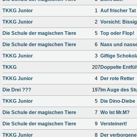
TKKG Junior
1
Auf frischer Tat
TKKG Junior
2
Vorsicht: Bissig
Die Schule der magischen Tiere
5
Top oder Flop!
Die Schule der magischen Tiere
6
Nass und nass
TKKG Junior
3
Giftige Schokol
TKKG
207
Doppelte Entfü
TKKG Junior
4
Der rote Retter
Die Drei ???
197
Im Auge des St
TKKG Junior
5
Die Dino-Diebe
Die Schule der magischen Tiere
7
Wo Ist Mr.M?
Die Schule der magischen Tiere
9
Versteinert!
TKKG Junior
8
Der verborgene