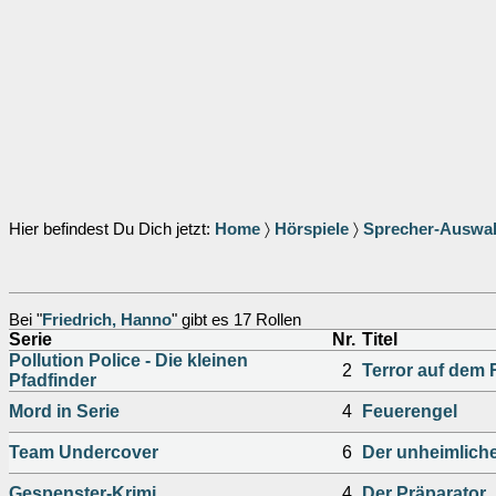
Hier befindest Du Dich jetzt:
Home
〉
Hörspiele
〉
Sprecher-Auswa
Bei "
Friedrich, Hanno
" gibt es 17 Rollen
Serie
Nr.
Titel
Pollution Police - Die kleinen
2
Terror auf dem 
Pfadfinder
Mord in Serie
4
Feuerengel
Team Undercover
6
Der unheimlich
Gespenster-Krimi
4
Der Präparator