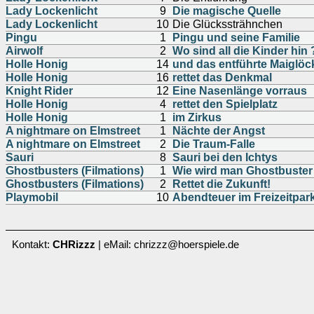
Lady Lockenlicht
9
Die magische Quelle
Lady Lockenlicht
10
Die Glückssträhnchen
Pingu
1
Pingu und seine Familie
Airwolf
2
Wo sind all die Kinder hin 
Holle Honig
14
und das entführte Maiglö
Holle Honig
16
rettet das Denkmal
Knight Rider
12
Eine Nasenlänge vorraus
Holle Honig
4
rettet den Spielplatz
Holle Honig
1
im Zirkus
A nightmare on Elmstreet
1
Nächte der Angst
A nightmare on Elmstreet
2
Die Traum-Falle
Sauri
8
Sauri bei den Ichtys
Ghostbusters (Filmations)
1
Wie wird man Ghostbuster
Ghostbusters (Filmations)
2
Rettet die Zukunft!
Playmobil
10
Abendteuer im Freizeitpar
Kontakt:
CHRizzz
| eMail: chrizzz@hoerspiele.de