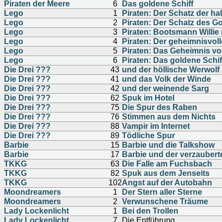
Piraten der Meere
6
Das goldene Schiff
Lego
1
Piraten: Der Schatz der h
Lego
2
Piraten: Der Schatz des 
Lego
3
Piraten: Bootsmann Willie
Lego
4
Piraten: Der geheimnisvol
Lego
5
Piraten: Das Geheimnis von
Lego
6
Piraten: Das goldene Schif
Die Drei ???
43
und der höllische Werwolf
Die Drei ???
41
und das Volk der Winde
Die Drei ???
42
und der weinende Sarg
Die Drei ???
62
Spuk im Hotel
Die Drei ???
75
Die Spur des Raben
Die Drei ???
76
Stimmen aus dem Nichts
Die Drei ???
88
Vampir im Internet
Die Drei ???
89
Tödliche Spur
Barbie
15
Barbie und die Talkshow
Barbie
17
Barbie und der verzaubert
TKKG
63
Die Falle am Fuchsbach
TKKG
82
Spuk aus dem Jenseits
TKKG
102
Angst auf der Autobahn
Moondreamers
1
Der Stern aller Sterne
Moondreamers
2
Verwunschene Träume
Lady Lockenlicht
1
Bei den Trollen
Lady Lockenlicht
7
Die Entführung