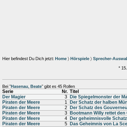
Hier befindest Du Dich jetzt:
Home
〉
Hörspiele
〉
Sprecher-Auswa
* 15
Bei "
Hasenau, Beate
" gibt es 45 Rollen
Serie
Nr.
Titel
Der Magier
3
Die Spiegelmonster der 
Piraten der Meere
1
Der Schatz der halben Mü
Piraten der Meere
2
Der Schatz des Gouverne
Piraten der Meere
3
Bootmann Willy rettet de
Piraten der Meere
4
Der geheimnisvolle Schatz
Piraten der Meere
5
Das Geheimnis von La Scel