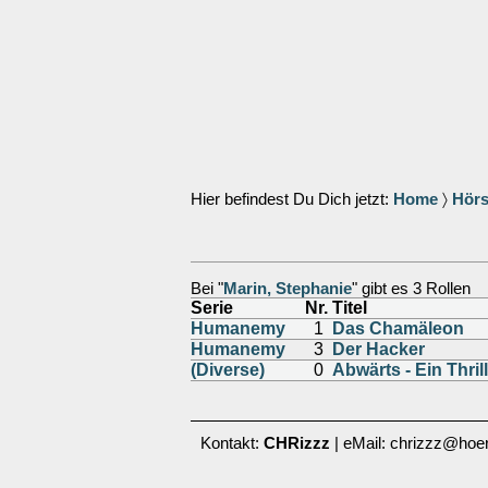
Hier befindest Du Dich jetzt:
Home
〉
Hörs
Bei "
Marin, Stephanie
" gibt es 3 Rollen
Serie
Nr.
Titel
Humanemy
1
Das Chamäleon
Humanemy
3
Der Hacker
(Diverse)
0
Abwärts - Ein Thril
Kontakt:
CHRizzz
| eMail: chrizzz@hoer