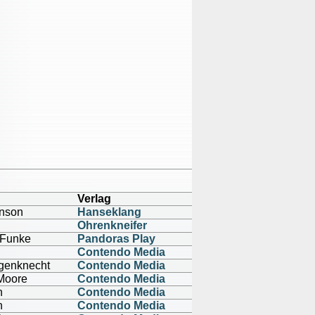
Verlag
nson
Hanseklang
Ohrenkneifer
 Funke
Pandoras Play
Contendo Media
genknecht
Contendo Media
Moore
Contendo Media
n
Contendo Media
n
Contendo Media