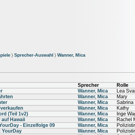
piele
〉
Sprecher-Auswahl
〉
Wanner, Mica
Sprecher
Rolle
r
Wanner, Mica
Lea Sva
ährten
Wanner, Mica
Mary
ter
Wanner, Mica
Sabrina
 verkaufen
Wanner, Mica
Kathy
d (Teil 1v2)
Wanner, Mica
Inge Wa
 auf Hawaii
Wanner, Mica
Rachel 
YourDay - Einzelfolge 09
Wanner, Mica
Polizisti
: YourDay
Wanner, Mica
Polizisti