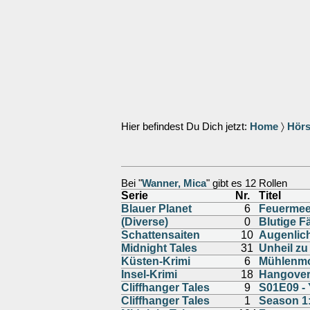
Hier befindest Du Dich jetzt:
Home
〉
Hörs
Bei "
Wanner, Mica
" gibt es 12 Rollen
Serie
Nr.
Titel
Blauer Planet
6
Feuermee
(Diverse)
0
Blutige F
Schattensaiten
10
Augenlich
Midnight Tales
31
Unheil zu
Küsten-Krimi
6
Mühlenmor
Insel-Krimi
18
Hangover
Cliffhanger Tales
9
S01E09 - 
Cliffhanger Tales
1
Season 1