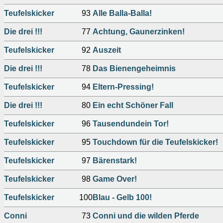
Teufelskicker
93
Alle Balla-Balla!
Die drei !!!
77
Achtung, Gaunerzinken!
Teufelskicker
92
Auszeit
Die drei !!!
78
Das Bienengeheimnis
Teufelskicker
94
Eltern-Pressing!
Die drei !!!
80
Ein echt Schöner Fall
Teufelskicker
96
Tausendundein Tor!
Teufelskicker
95
Touchdown für die Teufelskicker!
Teufelskicker
97
Bärenstark!
Teufelskicker
98
Game Over!
Teufelskicker
100
Blau - Gelb 100!
Conni
73
Conni und die wilden Pferde