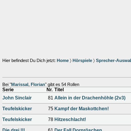
Hier befindest Du Dich jetzt:
Home
〉
Hörspiele
〉
Sprecher-Auswa
Bei "
Marissal, Florian
" gibt es 54 Rollen
Serie
Nr.
Titel
John Sinclair
81
Allein in der Drachenhöhle (2v3)
Teufelskicker
75
Kampf der Maskottchen!
Teufelskicker
78
Hitzeschlacht!
Die drei !!!
61
Der Fall Dornröschen