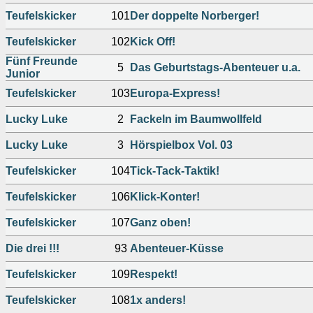
Teufelskicker
101
Der doppelte Norberger!
Teufelskicker
102
Kick Off!
Fünf Freunde
5
Das Geburtstags-Abenteuer u.a.
Junior
Teufelskicker
103
Europa-Express!
Lucky Luke
2
Fackeln im Baumwollfeld
Lucky Luke
3
Hörspielbox Vol. 03
Teufelskicker
104
Tick-Tack-Taktik!
Teufelskicker
106
Klick-Konter!
Teufelskicker
107
Ganz oben!
Die drei !!!
93
Abenteuer-Küsse
Teufelskicker
109
Respekt!
Teufelskicker
108
1x anders!