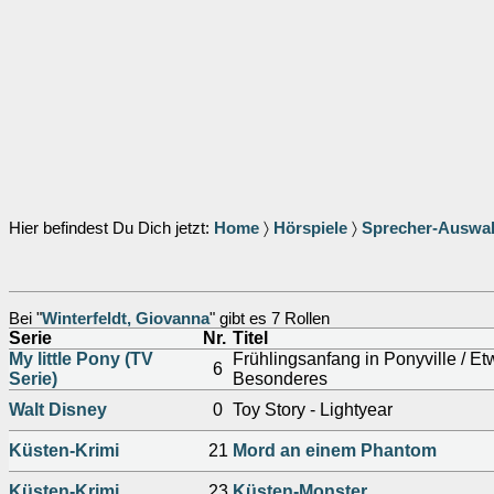
Hier befindest Du Dich jetzt:
Home
〉
Hörspiele
〉
Sprecher-Auswa
Bei "
Winterfeldt, Giovanna
" gibt es 7 Rollen
Serie
Nr.
Titel
My little Pony (TV
Frühlingsanfang in Ponyville / E
6
Serie)
Besonderes
Walt Disney
0
Toy Story - Lightyear
Küsten-Krimi
21
Mord an einem Phantom
Küsten-Krimi
23
Küsten-Monster