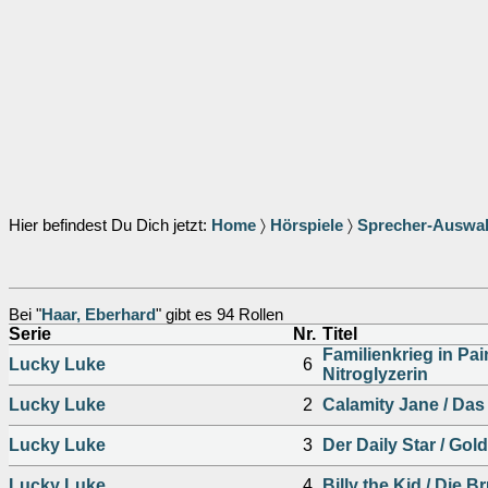
Hier befindest Du Dich jetzt:
Home
〉
Hörspiele
〉
Sprecher-Auswa
Bei "
Haar, Eberhard
" gibt es 94 Rollen
Serie
Nr.
Titel
Familienkrieg in Pai
Lucky Luke
6
Nitroglyzerin
Lucky Luke
2
Calamity Jane / Da
Lucky Luke
3
Der Daily Star / Gol
Lucky Luke
4
Billy the Kid / Die B