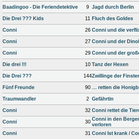
Baadingoo - Die Feriendetektive
9
Jagd durch Berlin
Die Drei ??? Kids
11
Fluch des Goldes
Conni
26
Conni und die verfli
Conni
27
Conni und der Din
Conni
29
Conni und der gro
Die drei !!!
10
Tanz der Hexen
Die Drei ???
144
Zwillinge der Finste
Fünf Freunde
90
… retten die Honig
Traumwandler
2
Gefährtin
Conni
32
Conni rettet die Tier
Conni in den Bergen
Conni
30
verloren
Conni
31
Conni Ist krank / Co