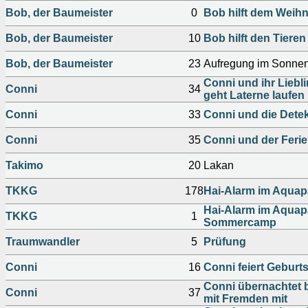
Bob, der Baumeister
0
Bob hilft dem Wei
Bob, der Baumeister
10
Bob hilft den Tieren
Bob, der Baumeister
23
Aufregung im Sonne
Conni und ihr Liebl
Conni
34
geht Laterne laufen
Conni
33
Conni und die Detek
Conni
35
Conni und der Ferie
Takimo
20
Lakan
TKKG
178
Hai-Alarm im Aquap
Hai-Alarm im Aquapa
TKKG
1
Sommercamp
Traumwandler
5
Prüfung
Conni
16
Conni feiert Geburt
Conni übernachtet be
Conni
37
mit Fremden mit