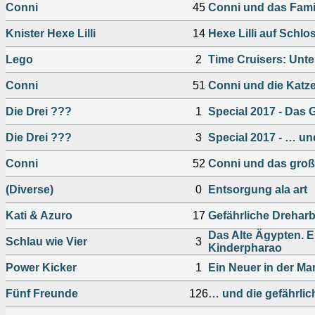
Conni
45
Conni und das Famil
Knister Hexe Lilli
14
Hexe Lilli auf Schlo
Lego
2
Time Cruisers: Un
Conni
51
Conni und die Katze
Die Drei ???
1
Special 2017 - Das 
Die Drei ???
3
Special 2017 - … un
Conni
52
Conni und das gro
(Diverse)
0
Entsorgung ala art
Kati & Azuro
17
Gefährliche Dreharb
Das Alte Ägypten. E
Schlau wie Vier
3
Kinderpharao
Power Kicker
1
Ein Neuer in der Ma
Fünf Freunde
126
… und die gefährli