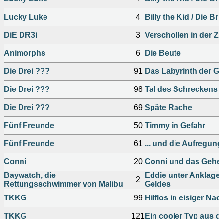
Lucky Luke
4
Billy the Kid / Die B
DiE DR3i
3
Verschollen in der Z
Animorphs
6
Die Beute
Die Drei ???
91
Das Labyrinth der G
Die Drei ???
98
Tal des Schreckens
Die Drei ???
69
Späte Rache
Fünf Freunde
50
Timmy in Gefahr
Fünf Freunde
61
... und die Aufregu
Conni
20
Conni und das Gehe
Baywatch, die
Eddie unter Anklage
2
Rettungsschwimmer von Malibu
Geldes
TKKG
99
Hilflos in eisiger Na
TKKG
121
Ein cooler Typ aus 