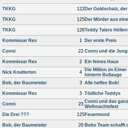
TKKG
122
Der Goldschatz, der
TKKG
125
Der Mörder aus eine
TKKG
126
Teddy Talers Höllen
Kommissar Rex
1
Der erste Preis
Conni
22
Conni und die Jun
Kommissar Rex
2
Ein feines Haus
Die Million im Eime
Nick Knatterton
4
hinterm Bullauge
Bob, der Baumeister
3
Alle helfen Bob!
Kommissar Rex
3
Tödliche Teddys
Conni und das ganz 
Conni
23
Weihnachtsfest
Die Drei ???
125
Feuermond
Bob, der Baumeister
20
Bobs Team schafft 