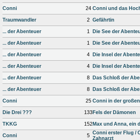
Conni
24
Conni und das Hoch
Traumwandler
2
Gefährtin
... der Abenteuer
1
Die See der Abente
... der Abenteuer
1
Die See der Abente
... der Abenteuer
4
Die Insel der Abent
... der Abenteuer
4
Die Insel der Abent
... der Abenteuer
8
Das Schloß der Abe
... der Abenteuer
8
Das Schloß der Abe
Conni
25
Conni in der großen
Die Drei ???
133
Fels der Dämonen
TKKG
152
Max und Anna, ein 
Conni erster Flug /
Conni
5
Zahnarzt