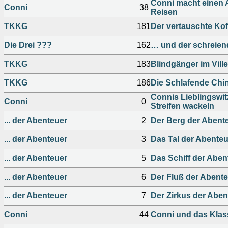
Conni macht einen A
Conni
38
Reisen
TKKG
181
Der vertauschte Kof
Die Drei ???
162
… und der schreien
TKKG
183
Blindgänger im Ville
TKKG
186
Die Schlafende Chi
Connis Lieblingswitz
Conni
0
Streifen wackeln
... der Abenteuer
2
Der Berg der Abent
... der Abenteuer
3
Das Tal der Abenteu
... der Abenteuer
5
Das Schiff der Aben
... der Abenteuer
6
Der Fluß der Abent
... der Abenteuer
7
Der Zirkus der Aben
Conni
44
Conni und das Kla