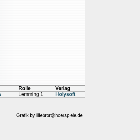
Rolle
Verlag
a
Lemming 1
Holysoft
Grafik by lillebror@hoerspiele.de