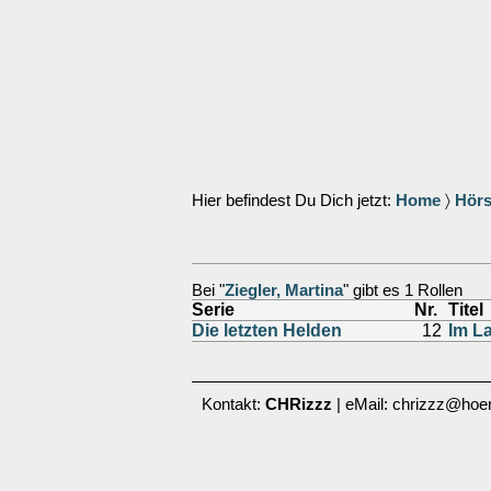
Hier befindest Du Dich jetzt:
Home
〉
Hörs
Bei "
Ziegler, Martina
" gibt es 1 Rollen
Serie
Nr.
Titel
Die letzten Helden
12
Im L
Kontakt:
CHRizzz
| eMail: chrizzz@hoer