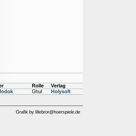
er
Rolle
Verlag
 Jodok
Ghul
Holysoft
Grafik by lillebror@hoerspiele.de