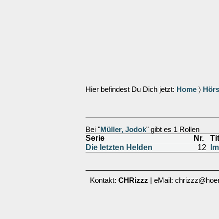
Hier befindest Du Dich jetzt:
Home
〉
Hörs
Bei "
Müller, Jodok
" gibt es 1 Rollen
Serie
Nr.
Ti
Die letzten Helden
12
Im
Kontakt:
CHRizzz
| eMail: chrizzz@hoer