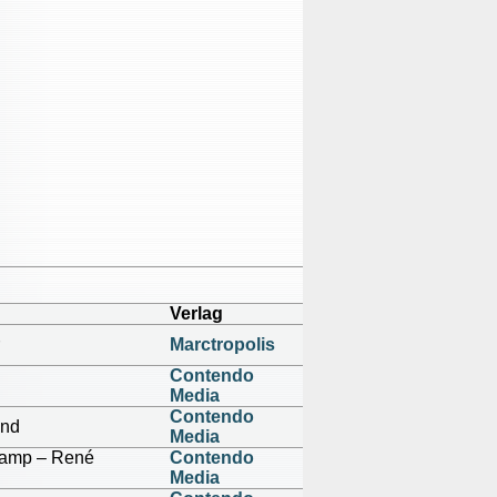
Verlag
Marctropolis
Contendo
Media
Contendo
and
Media
rkamp – René
Contendo
Media