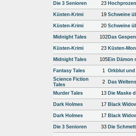
Die 3 Senioren
23
Hochprozen
Küsten-Krimi
19
Schweine üb
Küsten-Krimi
20
Schweine üb
Midnight Tales
102
Das Gespens
Küsten-Krimi
23
Küsten-Mon
Midnight Tales
105
Ein Dämon 
Fantasy Tales
1
Orkblut und
Science Fiction
2
Das Weltens
Tales
Murder Tales
13
Die Maske d
Dark Holmes
17
Black Wido
Dark Holmes
17
Black Wido
Die 3 Senioren
33
Die Schmett