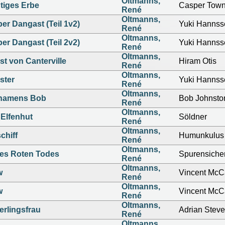
Oltmanns,
tiges Erbe
Casper Tow
René
Oltmanns,
er Dangast (Teil 1v2)
Yuki Hannss
René
Oltmanns,
er Dangast (Teil 2v2)
Yuki Hannss
René
Oltmanns,
t von Canterville
Hiram Otis
René
Oltmanns,
ster
Yuki Hannss
René
Oltmanns,
namens Bob
Bob Johnsto
René
Oltmanns,
 Elfenhut
Söldner
René
Oltmanns,
chiff
Humunkulus
René
Oltmanns,
es Roten Todes
Spurensiche
René
Oltmanns,
w
Vincent McC
René
Oltmanns,
w
Vincent McC
René
Oltmanns,
erlingsfrau
Adrian Stev
René
Oltmanns,