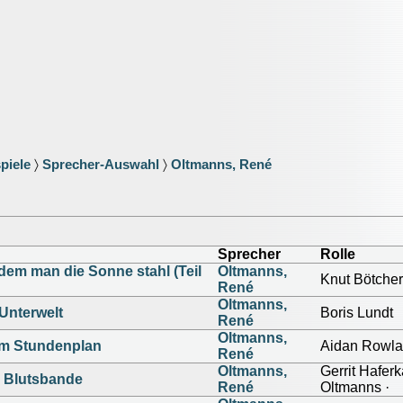
piele
〉
Sprecher-Auswahl
〉
Oltmanns, René
Sprecher
Rolle
dem man die Sonne stahl (Teil
Oltmanns,
Knut Bötcher
René
Oltmanns,
 Unterwelt
Boris Lundt
René
Oltmanns,
em Stundenplan
Aidan Rowl
René
Oltmanns,
Gerrit Hafe
 Blutsbande
René
Oltmanns ·