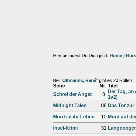
Hier befindest Du Dich jetzt:
Home
〉
Hörs
Bei "
Oltmanns, René
" gibt es 20 Rollen
Serie
Nr.
Titel
Der Tag, an 
Schrei der Angst
8
1v2)
Midnight Tales
88
Das Tor zur
Mord ist ihr Leben
10
Mord auf d
Insel-Krimi
31
Langeooger