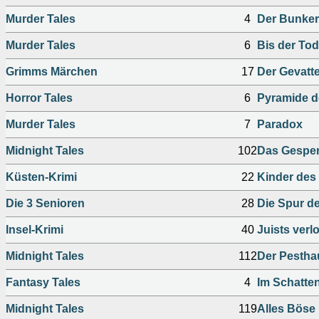
Murder Tales
4
Der Bunker
Murder Tales
6
Bis der To
Grimms Märchen
17
Der Gevatte
Horror Tales
6
Pyramide d
Murder Tales
7
Paradox
Midnight Tales
102
Das Gespen
Küsten-Krimi
22
Kinder des
Die 3 Senioren
28
Die Spur de
Insel-Krimi
40
Juists verl
Midnight Tales
112
Der Pestha
Fantasy Tales
4
Im Schatte
Midnight Tales
119
Alles Böse