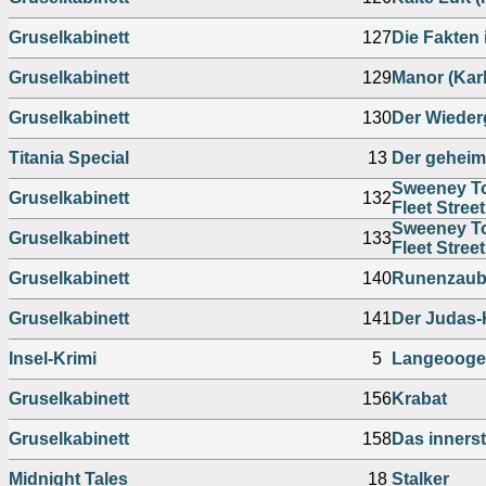
Gruselkabinett
127
Die Fakten 
Gruselkabinett
129
Manor (Karl
Gruselkabinett
130
Der Wieder
Titania Special
13
Der geheim
Sweeney Tod
Gruselkabinett
132
Fleet Street
Sweeney Tod
Gruselkabinett
133
Fleet Street
Gruselkabinett
140
Runenzaube
Gruselkabinett
141
Der Judas-
Insel-Krimi
5
Langeooge
Gruselkabinett
156
Krabat
Gruselkabinett
158
Das innerst
Midnight Tales
18
Stalker