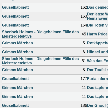
Gruselkabinett
162
Das gemied
Der letzte 
Gruselkabinett
163
Heinz Ewer
Gruselkabinett
164
Die Toten v
Sherlock Holmes - Die geheimen Fälle des
45
Harry Price
Meisterdetektivs
Grimms Märchen
5
Rotkäppche
Grimms Märchen
6
Hänsel und 
Sherlock Holmes - Die geheimen Fälle des
51
Was das Fe
Meisterdetektivs
Grimms Märchen
8
Der Teufel 
Gruselkabinett
177
Furia Infer
Grimms Märchen
11
Das tapfere
Grimms Märchen
11
Das tapfere
Gruselkabinett
186
Der Ghoul (