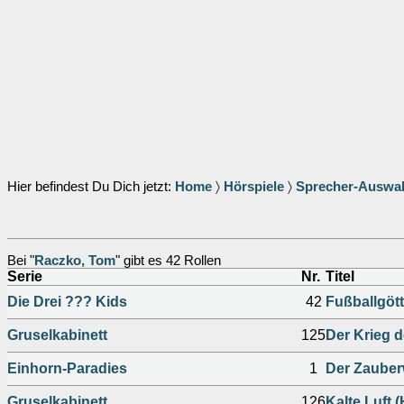
Hier befindest Du Dich jetzt:
Home
〉
Hörspiele
〉
Sprecher-Auswa
Bei "
Raczko, Tom
" gibt es 42 Rollen
Serie
Nr.
Titel
Die Drei ??? Kids
42
Fußballgött
Gruselkabinett
125
Der Krieg de
Einhorn-Paradies
1
Der Zaube
Gruselkabinett
126
Kalte Luft (