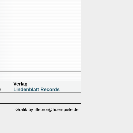
Verlag
e
Lindenblatt-Records
Grafik by lillebror@hoerspiele.de