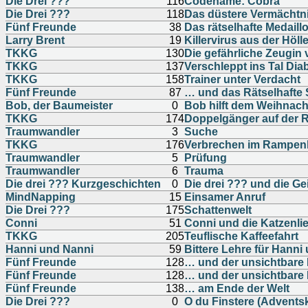
Die Drei ???
116
Codename: Cobra
Die Drei ???
118
Das düstere Vermächtn
Fünf Freunde
38
Das rätselhafte Medaill
Larry Brent
19
Killervirus aus der Höll
TKKG
130
Die gefährliche Zeugin
TKKG
137
Verschleppt ins Tal Dia
TKKG
158
Trainer unter Verdacht
Fünf Freunde
87
… und das Rätselhafte 
Bob, der Baumeister
0
Bob hilft dem Weihnac
TKKG
174
Doppelgänger auf der
Traumwandler
3
Suche
TKKG
176
Verbrechen im Rampenl
Traumwandler
5
Prüfung
Traumwandler
6
Trauma
Die drei ??? Kurzgeschichten
0
Die drei ??? und die Ge
MindNapping
15
Einsamer Anruf
Die Drei ???
175
Schattenwelt
Conni
51
Conni und die Katzenli
TKKG
205
Teuflische Kaffeefahrt
Hanni und Nanni
59
Bittere Lehre für Hanni
Fünf Freunde
128
… und der unsichtbare
Fünf Freunde
128
… und der unsichtbare
Fünf Freunde
138
… am Ende der Welt
Die Drei ???
0
O du Finstere (Advents